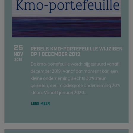
25
REGELS KMO-PORTEFEUILLE WIJZIGEN
OP 1 DECEMBER 2019
NOV
2019
De kmo-portefeuille wordt bijgestuurd vanaf 1
december 2019. Vanaf dat moment kan een
kleine onderneming slechts 30% steun
genieten, een middelgrote onderneming 20%
steun. Vanaf 1 januari 2020...
LEES MEER