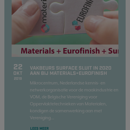
22
VAKBEURS SURFACE SLUIT IN 2020
AAN BIJ MATERIALS+EUROFINISH
OKT
2019
Mikrocentrum, Nederlandse kennis- en
netwerkorganisatie voor de maakindustrie en
VOM, de Belgische Vereniging voor
Oppervlaktetechnieken van Materialen,
kondigen de samenwerking aan met
Vereniging...
LEES MEER