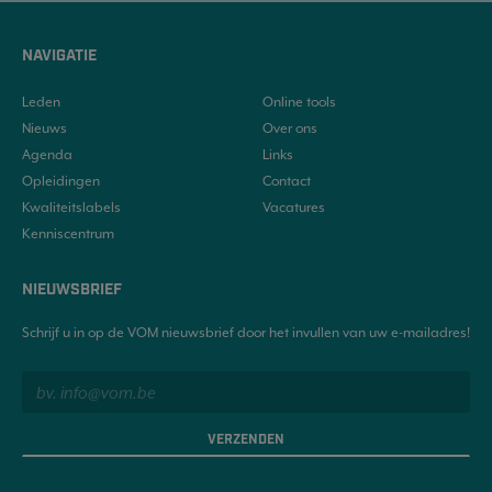
NAVIGATIE
Leden
Online tools
Nieuws
Over ons
Agenda
Links
Opleidingen
Contact
Kwaliteitslabels
Vacatures
Kenniscentrum
NIEUWSBRIEF
Schrijf u in op de VOM nieuwsbrief door het invullen van uw e-mailadres!
VERZENDEN