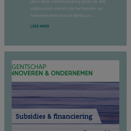
Door deze samenwerking gaan de drie
vakbeurzen samen als het kennis- en
netwerkevent voor de BeNeLux:...
LEES MEER