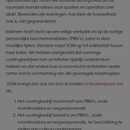
operationeel zijn, horen we dezelfde bezorgdheid dat de
voorraad mondmaskers voor spuiters en operators snel
slinkt. Bovendien zijn leveringen, hoe klein de hoeveelheid
ook is, niet gegarandeerd.
Iedereen heeft recht op een veilige werkplek en op de nodige
persoonlijke beschermmiddelen (PBM’s), zeker in deze
moeilijke tijden. Vandaar roept VOM op tot solidariteit tussen
haar leden. We hebben vastgesteld dat sommige
coatingbedrijven hun activiteiten tijdelijk onderbroken
hebben en dat andere hun economische activiteiten verder
zetten met in achtneming van alle gevraagde maatregelen.
VOM vraagt dan ook om zich te melden (
v.fincken@vom.be
)
als:
Het coatingbedrijf nood heeft aan PBM’s, zoals
mondmaskers en wegwerpoveralls
Het coatingbedrijf bereid is om PBM’s , zoals
mondmaskers en wegwerpoveralls, ter beschikking te
stellen aan collega-ondernemers.