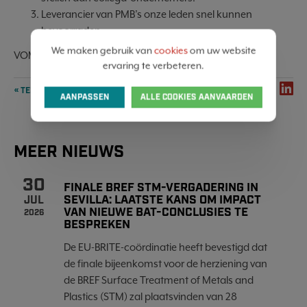
Leverancier van PMB’s onze leden snel kunnen
bevoorraden.
We maken gebruik van
cookies
om uw website
VOM brengt onze leden met elkaar in verbinding!
ervaring te verbeteren.
SHARE
« TERUG NAAR OVERZICHT
AANPASSEN
ALLE COOKIES AANVAARDEN
MEER NIEUWS
30
FINALE BREF STM-VERGADERING IN
SEVILLA: LAATSTE KANS OM IMPACT
JUL
VAN NIEUWE BAT-CONCLUSIES TE
2026
BESPREKEN
De EU-BRITE-coördinatie heeft bevestigd dat
de finale bijeenkomst voor de herziening van
de BREF Surface Treatment of Metals and
Plastics (STM) zal plaatsvinden van 28