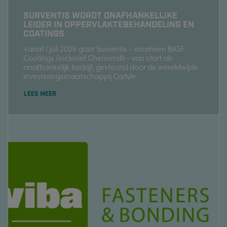
SURVENTIS WORDT ONAFHANKELIJKE
LEIDER IN OPPERVLAKTEBEHANDELING EN
COATINGS
Vanaf 1 juli 2026 gaat Surventis – voorheen BASF
Coatings (inclusief Chemetall) – van start als
onafhankelijk bedrijf, gesteund door de wereldwijde
investeringsmaatschappij Carlyle.
LEES MEER