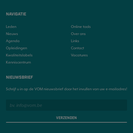
NAVIGATIE
Leden
Online tools
Nieuws
Over ons
Agenda
Links
Opleidingen
Contact
Kwaliteitslabels
Vacatures
Kenniscentrum
NIEUWSBRIEF
Schrijf u in op de VOM nieuwsbrief door het invullen van uw e-mailadres!
VERZENDEN