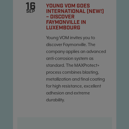
16
YOUNG VOM GOES
INTERNATIONAL (NEW!)
SEP
– DISCOVER
FAYMONVILLE IN
LUXEMBOURG
Young VOM invites you to
discover Faymonville. The
company applies an advanced
anti-corrosion system as
standard. The MAXProtect+
process combines blasting,
metallization and final coating
for high resistance, excellent
adhesion and extreme
durability.