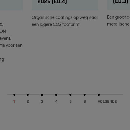
(ED.3)
2025 (ED.4)
Een groot 
Organische coatings op weg naar
metallische
25
een lagere CO2 footprint
ION
event:
tie voor een
ng
1
2
3
4
5
6
VOLGENDE