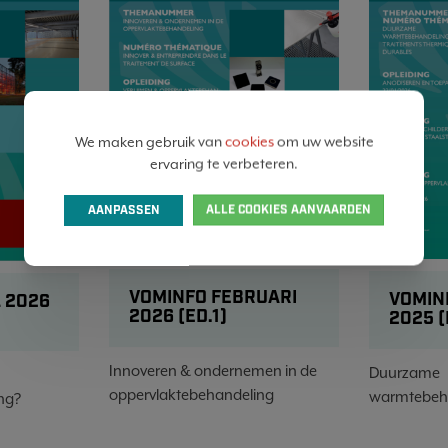
We maken gebruik van
cookies
om uw website
ervaring te verbeteren.
AANPASSEN
ALLE COOKIES AANVAARDEN
VOMINFO FEBRUARI
VOMIN
 2026
2026 (ED.1)
2025 (
Innoveren & ondernemen in de
Duurzame
oppervlaktebehandeling
warmtebeh
ng?