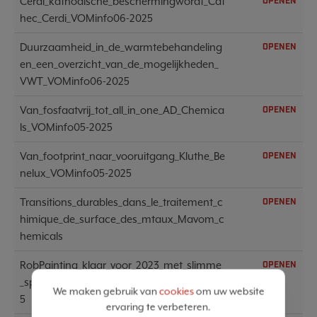
Cerdi_kathodische_beschermingwordt_Cat
OPENEN
hec_Cerdi_VOMinfo06-2025
Duurzaamheid_in_de_warmtebehandeling
OPENEN
en_een_overzicht_van_de_mogelijkheden_
VWT_VOMinfo06-2025
Van_fosfaatvrij_tot_all_in_one_AD_Chemica
OPENEN
ls_VOMinfo05-2025
Van_footprint_naar_vooruitgang_Kluthe_Be
OPENEN
nelux_VOMinfo05-2025
Transitions_durables_dans_le_traitement_c
OPENEN
himique_de_surface_des_mtaux_Mavom_c
hemicals
RobPainting_klaar_voor_2023_met_slimme
OPENEN
_spuitrobots_RobPainting_VOMinfo05-202
We maken gebruik van
cookies
om uw website
5
ervaring te verbeteren.