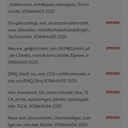
_traitements_mtalliques_classiques_Techn
ochim_VOMinfo03-2025
Sol-gelcoatings_een_duurzaamalternatief_
OPENEN
voor_klassieke_metallischebehandelingen_
Technochim_VOMinfo03-2025
Nieuwe_gelijkrichters_van_MUNKGmbH_uit
OPENEN
_de-L3reeks_metsiliciumcarbide_Elpewe_V
OMinfo03-2025
ZINQ_biedt_nu_ook_CO2-certificatenaan_v
OPENEN
oor_ecoZINQ-Zinq-VOMinfo03-2025
Van_handwerk_tot_automatisatie_Hoe_TL
OPENEN
CA_echte_oplossingen_biedtin_spuitapplic
atie_TLCA_VOMinfo04-2025
Naar_een_duurzamere_chemieveiliger_zuin
OPENEN
iger_en_circulair_Kluthe_VOMinfo04-2025