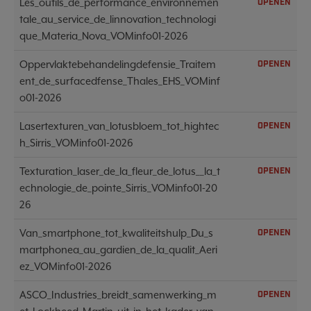
Les_outils_de_performance_environnemen
OPENEN
tale_au_service_de_linnovation_technologi
que_Materia_Nova_VOMinfo01-2026
Oppervlaktebehandelingdefensie_Traitem
OPENEN
ent_de_surfacedfense_Thales_EHS_VOMinf
o01-2026
Lasertexturen_van_lotusbloem_tot_hightec
OPENEN
h_Sirris_VOMinfo01-2026
Texturation_laser_de_la_fleur_de_lotus__la_t
OPENEN
echnologie_de_pointe_Sirris_VOMinfo01-20
26
Van_smartphone_tot_kwaliteitshulp_Du_s
OPENEN
martphonea_au_gardien_de_la_qualit_Aeri
ez_VOMinfo01-2026
ASCO_Industries_breidt_samenwerking_m
OPENEN