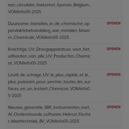
een_circulaire_toekomst_Sysmex_Belgium_
VOMinfo05-2025
Duurzame_transities_in_de_chemische_op
OPENEN
pervlaktebehandeling_van_metalen_Mavo
m_Chemicals_VOMinfo05-2025
Krachtige_UV_Droogapparatuur_voor_het_
OPENEN
uitharden_van_alle_UV_Producten_Chemic
ar_VOMinfo05-2025
Loutil_de_schage_UV_le_plus_rapide_et_le_
OPENEN
plus_puissant_pour_sercher_toutes_les_sur
faces_en_un_instant_Chemicar_VOMinfo0
5-2025
Nieuwe_generatie_XRF_instrumenten_met_
OPENEN
AI_Ondersteunde_software_Helmut_Fische
r_Meettechniek_BV_VOMinfo05-2025