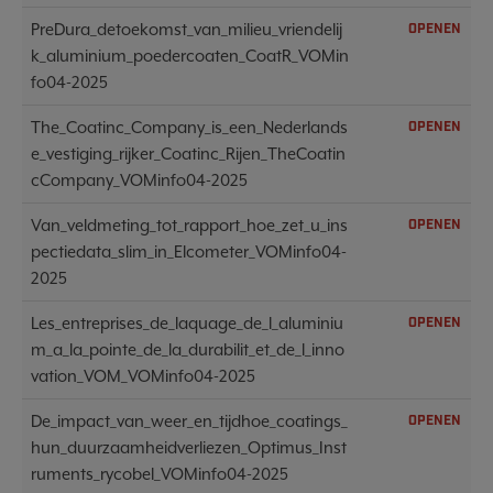
PreDura_detoekomst_van_milieu_vriendelij
OPENEN
k_aluminium_poedercoaten_CoatR_VOMin
fo04-2025
The_Coatinc_Company_is_een_Nederlands
OPENEN
e_vestiging_rijker_Coatinc_Rijen_TheCoatin
cCompany_VOMinfo04-2025
Van_veldmeting_tot_rapport_hoe_zet_u_ins
OPENEN
pectiedata_slim_in_Elcometer_VOMinfo04-
2025
Les_entreprises_de_laquage_de_l_aluminiu
OPENEN
m_a_la_pointe_de_la_durabilit_et_de_l_inno
vation_VOM_VOMinfo04-2025
De_impact_van_weer_en_tijdhoe_coatings_
OPENEN
hun_duurzaamheidverliezen_Optimus_Inst
ruments_rycobel_VOMinfo04-2025