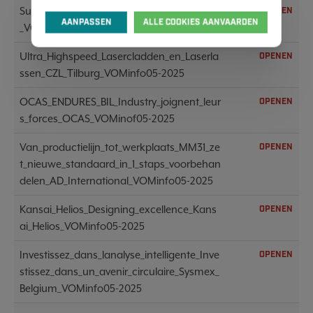
SurTec_is_klaar_voor_2030_SurTec_Benelux
OPENEN
AANPASSEN
ALLE COOKIES AANVAARDEN
_VOMinfo05-2025
Ultra_Highspeed_Lasercladden_en_Laserla
OPENEN
ssen_CZL_Tilburg_VOMinfo05-2025
OCAS_ENDURES_BIL_Industry_joignent_leur
OPENEN
s_forces_OCAS_VOMinof05-2025
Van_productielijn_tot_werkplaats_MM31_ze
OPENEN
t_nieuwe_standaard_in_1_staps_voorbehan
delen_AD_International_VOMinfo05-2025
Kansai_Helios_Designing_excellence_Kans
OPENEN
ai_Helios_VOMinfo05-2025
Investissez_dans_lanalyse_intelligente_Inve
OPENEN
stissez_dans_un_avenir_circulaire_Sysmex_
Belgium_VOMinfo05-2025