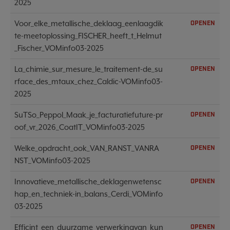
2025
Voor_elke_metallische_deklaag_eenlaagdik
OPENEN
te-meetoplossing_FISCHER_heeft_t_Helmut
_Fischer_VOMinfo03-2025
La_chimie_sur_mesure_le_traitement-de_su
OPENEN
rface_des_mtaux_chez_Caldic-VOMinfo03-
2025
SuTSo_Peppol_Maak_je_facturatiefuture-pr
OPENEN
oof_vr_2026_CoatIT_VOMinfo03-2025
Welke_opdracht_ook_VAN_RANST_VANRA
OPENEN
NST_VOMinfo03-2025
Innovatieve_metallische_deklagenwetensc
OPENEN
hap_en_techniek-in_balans_Cerdi_VOMinfo
03-2025
Efficint_een_duurzame_verwerkingvan_kun
OPENEN