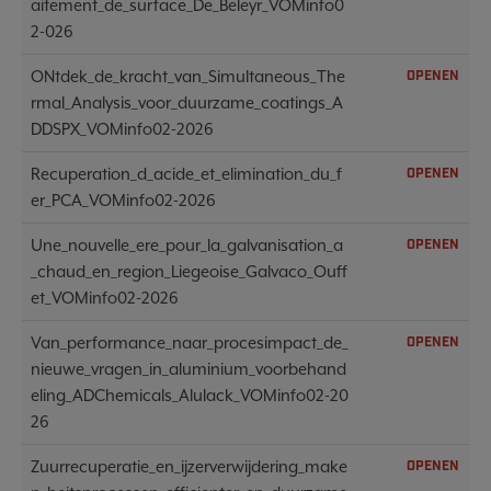
aitement_de_surface_De_Beleyr_VOMinfo0
2-026
ONtdek_de_kracht_van_Simultaneous_The
OPENEN
rmal_Analysis_voor_duurzame_coatings_A
DDSPX_VOMinfo02-2026
Recuperation_d_acide_et_elimination_du_f
OPENEN
er_PCA_VOMinfo02-2026
Une_nouvelle_ere_pour_la_galvanisation_a
OPENEN
_chaud_en_region_Liegeoise_Galvaco_Ouff
et_VOMinfo02-2026
Van_performance_naar_procesimpact_de_
OPENEN
nieuwe_vragen_in_aluminium_voorbehand
eling_ADChemicals_Alulack_VOMinfo02-20
26
Zuurrecuperatie_en_ijzerverwijdering_make
OPENEN