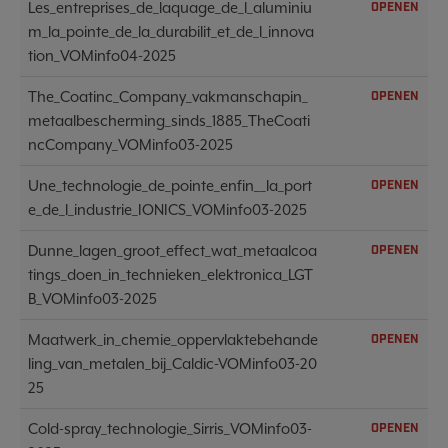
Les_entreprises_de_laquage_de_l_aluminiu
OPENEN
m_la_pointe_de_la_durabilit_et_de_l_innova
tion_VOMinfo04-2025
The_Coatinc_Company_vakmanschapin_
OPENEN
metaalbescherming_sinds_1885_TheCoati
ncCompany_VOMinfo03-2025
Une_technologie_de_pointe_enfin__la_port
OPENEN
e_de_l_industrie_IONICS_VOMinfo03-2025
Dunne_lagen_groot_effect_wat_metaalcoa
OPENEN
tings_doen_in_technieken_elektronica_LGT
B_VOMinfo03-2025
Maatwerk_in_chemie_oppervlaktebehande
OPENEN
ling_van_metalen_bij_Caldic-VOMinfo03-20
25
Cold-spray_technologie_Sirris_VOMinfo03-
OPENEN