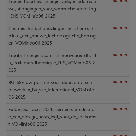
Traceerbaarheid_energie_veiligheidde_nieu
OPENEN
we_uitdagingen_voor_warmtebehandeling
_EHS_VOMinfo06-2025
Thermische_behandelingen_en_chemisch_
OPENEN
nikkel_een_nauwe_technologische_Kaning
en_VOMindo06-2025
Traabilit_nergie_scurit_les_nouveaux_dfis_d
OPENEN
u_traitementthermique_EHS_VOMinfo06-2
025
BUIJSSE_uw_partner_voor_duurzame_schil
OPENEN
derwerken_Buijsse_International_VOMinfo
06-2025
Future_Surfaces_2025_een_eerste_editie_di
OPENEN
e_een_stevige_basis_legt_voor_de_toekoms
t_VOMinfo06-2025