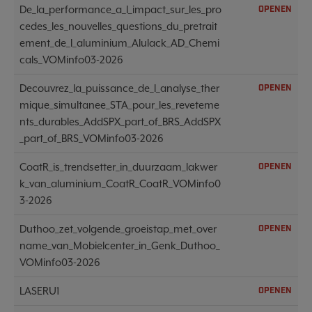
De_la_performance_a_l_impact_sur_les_pro
OPENEN
cedes_les_nouvelles_questions_du_pretrait
ement_de_l_aluminium_Alulack_AD_Chemi
cals_VOMinfo03-2026
Decouvrez_la_puissance_de_l_analyse_ther
OPENEN
mique_simultanee_STA_pour_les_reveteme
nts_durables_AddSPX_part_of_BRS_AddSPX
_part_of_BRS_VOMinfo03-2026
CoatR_is_trendsetter_in_duurzaam_lakwer
OPENEN
k_van_aluminium_CoatR_CoatR_VOMinfo0
3-2026
Duthoo_zet_volgende_groeistap_met_over
OPENEN
name_van_Mobielcenter_in_Genk_Duthoo_
VOMinfo03-2026
LASERU1
OPENEN