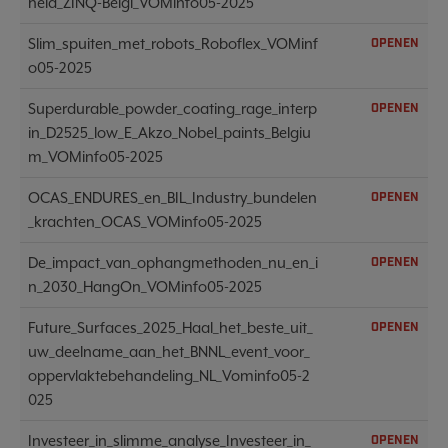
heid_ZINQ-Belgi_VOMinfo05-2025
Slim_spuiten_met_robots_Roboflex_VOMinf
OPENEN
o05-2025
Superdurable_powder_coating_rage_interp
OPENEN
in_D2525_low_E_Akzo_Nobel_paints_Belgiu
m_VOMinfo05-2025
OCAS_ENDURES_en_BIL_Industry_bundelen
OPENEN
_krachten_OCAS_VOMinfo05-2025
De_impact_van_ophangmethoden_nu_en_i
OPENEN
n_2030_HangOn_VOMinfo05-2025
Future_Surfaces_2025_Haal_het_beste_uit_
OPENEN
uw_deelname_aan_het_BNNL_event_voor_
oppervlaktebehandeling_NL_Vominfo05-2
025
Investeer_in_slimme_analyse_Investeer_in_
OPENEN