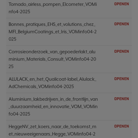
Tornado_airless_pompen_Elcometer_VOMi
OPENEN
nfo4-2025
Bonnes_pratiques_EHS_et_volutions_chez_
OPENEN
MFI_BelgiumCoatings_et_Iris_VOMinfo04-2
025
Corrosieonderzoek_van_gepoederlakt_alu
OPENEN
minium_Materials_Consult_VOMinfo04-20
25
ALULACK_en_het_Qualicoat-label_Alulack_
OPENEN
AdChemicals_VOMinfo04-2025
Aluminium_lakbedrijven_in_de_frontlijn_van
OPENEN
_duurzaamheid_en_innovatie_VOM_VOMin
fo04-2025
HeggeNV_zet_koers_naar_de_toekomst_m
OPENEN
et_nieuweeigenaars_Hegge_VOMinfo04-2