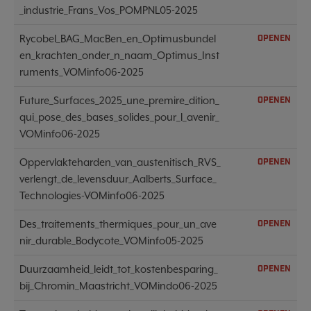
_industrie_Frans_Vos_POMPNL05-2025
Rycobel_BAG_MacBen_en_Optimusbundel
OPENEN
en_krachten_onder_n_naam_Optimus_Inst
ruments_VOMinfo06-2025
Future_Surfaces_2025_une_premire_dition_
OPENEN
qui_pose_des_bases_solides_pour_l_avenir_
VOMinfo06-2025
Oppervlakteharden_van_austenitisch_RVS_
OPENEN
verlengt_de_levensduur_Aalberts_Surface_
Technologies-VOMinfo06-2025
Des_traitements_thermiques_pour_un_ave
OPENEN
nir_durable_Bodycote_VOMinfo05-2025
Duurzaamheid_leidt_tot_kostenbesparing_
OPENEN
bij_Chromin_Maastricht_VOMindo06-2025