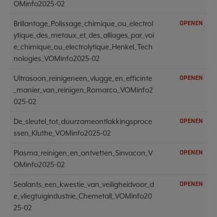
OMinfo2025-02
Brillantage_Polissage_chimique_ou_electrol
OPENEN
ytique_des_metaux_et_des_alliages_par_voi
e_chimique_ou_electrolytique_Henkel_Tech
nologies_VOMinfo2025-02
Ultrasoon_reinigeneen_vlugge_en_efficinte
OPENEN
_manier_van_reinigen_Romarco_VOMinfo2
025-02
De_sleutel_tot_duurzameontlakkingsproce
OPENEN
ssen_Kluthe_VOMinfo2025-02
Plasma_reinigen_en_ontvetten_Sinvacon_V
OPENEN
OMinfo2025-02
Sealants_een_kwestie_van_veiligheidvoor_d
OPENEN
e_vliegtuigindustrie_Chemetall_VOMinfo20
25-02