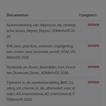
Documenten
# pagina's
Automatisering_van_lakproces_als_strategi
OPENEN
sche_keuze_Deprez_Deprez_VOMinfo03-20
26
EHS_best_practices_wanneer_regelgeving_
OPENEN
een_motor_voor_innovatie_wordt_VOM_VO
Minfo03-2026
Duracoat_en_Duroc_beundelen_hun_krach
OPENEN
ten_Duracoat_Duroc_VOMinfo03-2026
Tijdwinst_in_de_voorbehandeling_BMS_Co
OPENEN
ating_zet_chemie_in_als_alternatief_voor_st
ralen_AD_International_AD_International_V
OMinfo03-2026