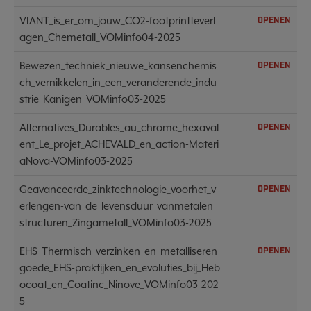
VIANT_is_er_om_jouw_CO2-footprintteverl
OPENEN
agen_Chemetall_VOMinfo04-2025
Bewezen_techniek_nieuwe_kansenchemis
OPENEN
ch_vernikkelen_in_een_veranderende_indu
strie_Kanigen_VOMinfo03-2025
Alternatives_Durables_au_chrome_hexaval
OPENEN
ent_Le_projet_ACHEVALD_en_action-Materi
aNova-VOMinfo03-2025
Geavanceerde_zinktechnologie_voorhet_v
OPENEN
erlengen-van_de_levensduur_vanmetalen_
structuren_Zingametall_VOMinfo03-2025
EHS_Thermisch_verzinken_en_metalliseren
OPENEN
goede_EHS-praktijken_en_evoluties_bij_Heb
ocoat_en_Coatinc_Ninove_VOMinfo03-202
5