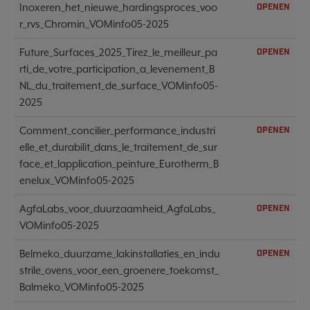
Inoxeren_het_nieuwe_hardingsproces_voo
OPENEN
r_rvs_Chromin_VOMinfo05-2025
Future_Surfaces_2025_Tirez_le_meilleur_pa
OPENEN
rti_de_votre_participation_a_levenement_B
NL_du_traitement_de_surface_VOMinfo05-
2025
Comment_concilier_performance_industri
OPENEN
elle_et_durabilit_dans_le_traitement_de_sur
face_et_lapplication_peinture_Eurotherm_B
enelux_VOMinfo05-2025
AgfaLabs_voor_duurzaamheid_AgfaLabs_
OPENEN
VOMinfo05-2025
Belmeko_duurzame_lakinstallaties_en_indu
OPENEN
strile_ovens_voor_een_groenere_toekomst_
Balmeko_VOMinfo05-2025