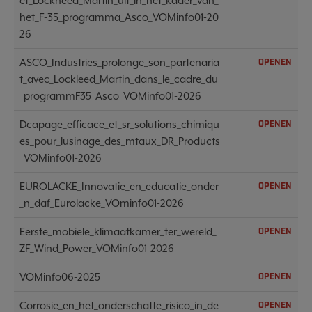
et_Lockheed_Martin_uit_in_het_kader_van_
het_F-35_programma_Asco_VOMinfo01-20
26
ASCO_Industries_prolonge_son_partenaria
OPENEN
t_avec_Lockleed_Martin_dans_le_cadre_du
_programmF35_Asco_VOMinfo01-2026
Dcapage_efficace_et_sr_solutions_chimiqu
OPENEN
es_pour_lusinage_des_mtaux_DR_Products
_VOMinfo01-2026
EUROLACKE_Innovatie_en_educatie_onder
OPENEN
_n_daf_Eurolacke_VOminfo01-2026
Eerste_mobiele_klimaatkamer_ter_wereld_
OPENEN
ZF_Wind_Power_VOMinfo01-2026
VOMinfo06-2025
OPENEN
Corrosie_en_het_onderschatte_risico_in_de
OPENEN