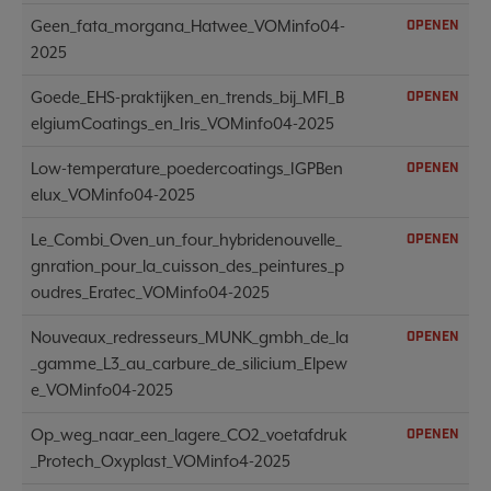
Geen_fata_morgana_Hatwee_VOMinfo04-
OPENEN
2025
Goede_EHS-praktijken_en_trends_bij_MFI_B
OPENEN
elgiumCoatings_en_Iris_VOMinfo04-2025
Low-temperature_poedercoatings_IGPBen
OPENEN
elux_VOMinfo04-2025
Le_Combi_Oven_un_four_hybridenouvelle_
OPENEN
gnration_pour_la_cuisson_des_peintures_p
oudres_Eratec_VOMinfo04-2025
Nouveaux_redresseurs_MUNK_gmbh_de_la
OPENEN
_gamme_L3_au_carbure_de_silicium_Elpew
e_VOMinfo04-2025
Op_weg_naar_een_lagere_CO2_voetafdruk
OPENEN
_Protech_Oxyplast_VOMinfo4-2025