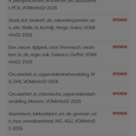
n_beitsprocessen_efficienter_en_duurzame
r_PCA_VOMinfo02-2026
Staal_dat_herleeft_de_vakwerkspanten_va
OPENEN
n_site_Walle_in_Kortrijk_Vergo_Galva_VOMi
nfo02-2026
Een_nieuw_tijdperk_voor_thermisch_verzin
OPENEN
ken_in_de_regio_luik_Galvaco_Ouffet_VOMi
nfo02-2026
Circulariteit_in_oppervlaktebehandeling_W
OPENEN
G_EHS_VOMinfo02-2026
Circulariteit_in_chemische_oppervlaktebeh
OPENEN
andeling_Mavom_VOMinfo02-2026
Aluminium_lakbedrijven_en_de_grenzen_va
OPENEN
n_hun_wendbaarheid_WG_ALU_VOMinfo0
2-2026