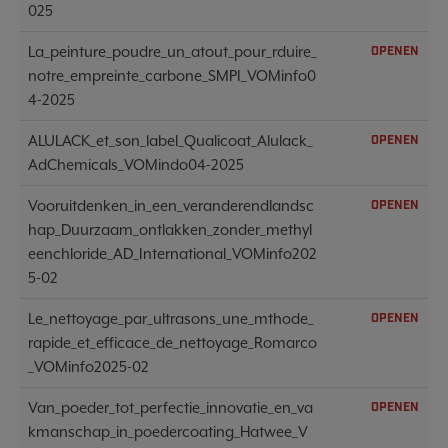
025
La_peinture_poudre_un_atout_pour_rduire_
OPENEN
notre_empreinte_carbone_SMPI_VOMinfo0
4-2025
ALULACK_et_son_label_Qualicoat_Alulack_
OPENEN
AdChemicals_VOMindo04-2025
Vooruitdenken_in_een_veranderendlandsc
OPENEN
hap_Duurzaam_ontlakken_zonder_methyl
eenchloride_AD_International_VOMinfo202
5-02
Le_nettoyage_par_ultrasons_une_mthode_
OPENEN
rapide_et_efficace_de_nettoyage_Romarco
_VOMinfo2025-02
Van_poeder_tot_perfectie_innovatie_en_va
OPENEN
kmanschap_in_poedercoating_Hatwee_V