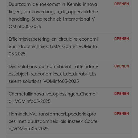
Duurzaam_de_toekomst_in_Kennis_innova
OPENEN
tie_en_samenwerking_in_de_oppervlaktebe
handeling_Straaltechniek_International_V
OMinfo05-2025
Efficintieverbetering_en_circulaire_economi
OPENEN
e_in_straaltechniek_GMA_Garnet_VOMinfo
05-2025
Des_solutions_qui_contribuent__atteindre_v
OPENEN
os_objectifs_dconomies_et_de_durabilit_Es
selent_solutions_VOMinfo05-2025
Chemetallinnovative_oplossingen_Chemet
OPENEN
all_VOMinfo05-2025
Harninck_NV_transformeert_poederlakpro
OPENEN
ces_met_duurzaamheid_als_insteek_Coate
q_VOMinfo05-2025