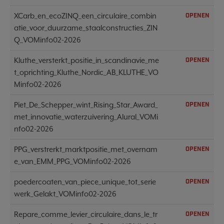
XCarb_en_ecoZINQ_een_circulaire_combin
OPENEN
atie_voor_duurzame_staalconstructies_ZIN
Q_VOMinfo02-2026
Kluthe_versterkt_positie_in_scandinavie_me
OPENEN
t_oprichting_Kluthe_Nordic_AB_KLUTHE_VO
Minfo02-2026
Piet_De_Schepper_wint_Rising_Star_Award_
OPENEN
met_innovatie_waterzuivering_Alural_VOMi
nfo02-2026
PPG_verstrerkt_marktpositie_met_overnam
OPENEN
e_van_EMM_PPG_VOMinfo02-2026
poedercoaten_van_piece_unique_tot_serie
OPENEN
werk_Gelakt_VOMinfo02-2026
Repare_comme_levier_circulaire_dans_le_tr
OPENEN