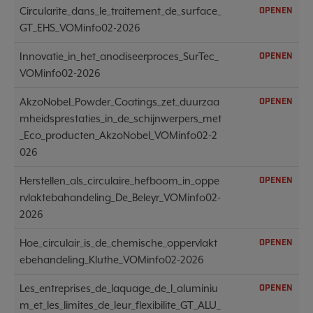
Circularite_dans_le_traitement_de_surface_
OPENEN
GT_EHS_VOMinfo02-2026
Innovatie_in_het_anodiseerproces_SurTec_
OPENEN
VOMinfo02-2026
AkzoNobel_Powder_Coatings_zet_duurzaa
OPENEN
mheidsprestaties_in_de_schijnwerpers_met
_Eco_producten_AkzoNobel_VOMinfo02-2
026
Herstellen_als_circulaire_hefboom_in_oppe
OPENEN
rvlaktebahandeling_De_Beleyr_VOMinfo02-
2026
Hoe_circulair_is_de_chemische_oppervlakt
OPENEN
ebehandeling_Kluthe_VOMinfo02-2026
Les_entreprises_de_laquage_de_l_aluminiu
OPENEN
m_et_les_limites_de_leur_flexibilite_GT_ALU_