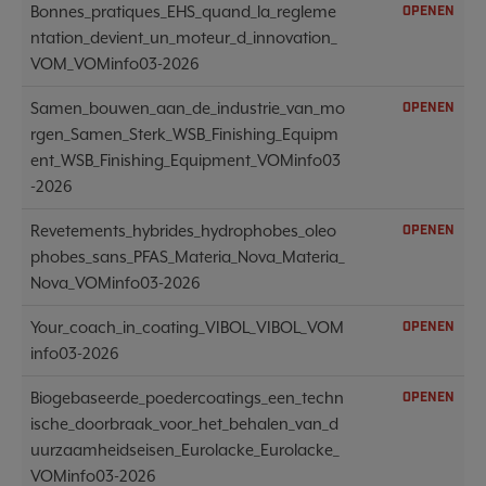
Bonnes_pratiques_EHS_quand_la_regleme
OPENEN
ntation_devient_un_moteur_d_innovation_
VOM_VOMinfo03-2026
Samen_bouwen_aan_de_industrie_van_mo
OPENEN
rgen_Samen_Sterk_WSB_Finishing_Equipm
ent_WSB_Finishing_Equipment_VOMinfo03
-2026
Revetements_hybrides_hydrophobes_oleo
OPENEN
phobes_sans_PFAS_Materia_Nova_Materia_
Nova_VOMinfo03-2026
Your_coach_in_coating_VIBOL_VIBOL_VOM
OPENEN
info03-2026
Biogebaseerde_poedercoatings_een_techn
OPENEN
ische_doorbraak_voor_het_behalen_van_d
uurzaamheidseisen_Eurolacke_Eurolacke_
VOMinfo03-2026