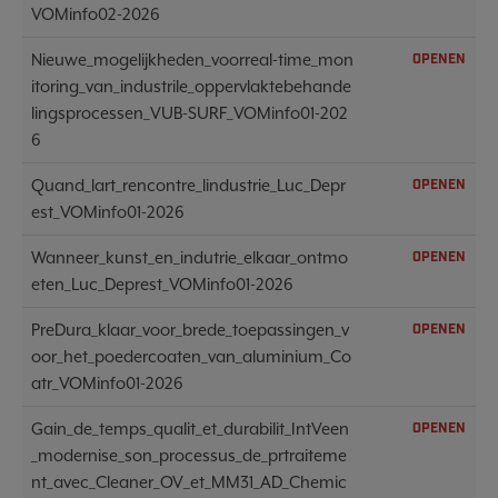
VOMinfo02-2026
Nieuwe_mogelijkheden_voorreal-time_mon
OPENEN
itoring_van_industrile_oppervlaktebehande
lingsprocessen_VUB-SURF_VOMinfo01-202
6
Quand_lart_rencontre_lindustrie_Luc_Depr
OPENEN
est_VOMinfo01-2026
Wanneer_kunst_en_indutrie_elkaar_ontmo
OPENEN
eten_Luc_Deprest_VOMinfo01-2026
PreDura_klaar_voor_brede_toepassingen_v
OPENEN
oor_het_poedercoaten_van_aluminium_Co
atr_VOMinfo01-2026
Gain_de_temps_qualit_et_durabilit_IntVeen
OPENEN
_modernise_son_processus_de_prtraiteme
nt_avec_Cleaner_OV_et_MM31_AD_Chemic