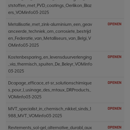
ststoffen_met_PVD_coatings_Oerlikon_Blaz
ers_VOMinfo03-2025
Metallisatie_met_zink-aluminium_een_geav
OPENEN
anceerde_techniek_om_corrosiete_bestrijd
en_Federatie_van_Metalliseurs_van_Belgi_V
OMinfo03-2025
Kostenbesparing_en_levensduurverlenging
OPENEN
_via_thermisch_spuiten_De_Beleyr_VOMinfo
03-2025
Dcapage_efficace_et-sr_solutionschimique
OPENEN
s_pour_l_usinage_des_mtaux_DRProducts_
VOMinfo03-2025
MVT_specialist_in_chemisch_nikkel_sinds_1
OPENEN
988_MVT_VOMinfo03-2025
Revtements_sol-gel_alternative_durabl_aux
OPENEN