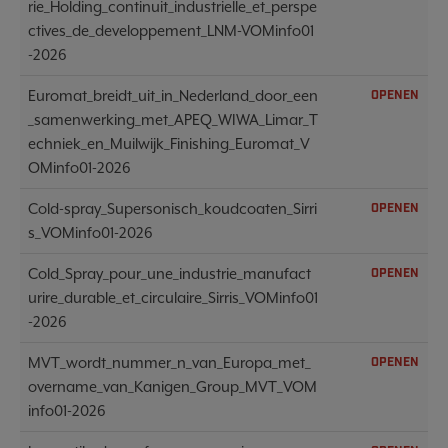
rie_Holding_continuit_industrielle_et_perspe
ctives_de_developpement_LNM-VOMinfo01
-2026
Euromat_breidt_uit_in_Nederland_door_een
OPENEN
_samenwerking_met_APEQ_WIWA_Limar_T
echniek_en_Muilwijk_Finishing_Euromat_V
OMinfo01-2026
Cold-spray_Supersonisch_koudcoaten_Sirri
OPENEN
s_VOMinfo01-2026
Cold_Spray_pour_une_industrie_manufact
OPENEN
urire_durable_et_circulaire_Sirris_VOMinfo01
-2026
MVT_wordt_nummer_n_van_Europa_met_
OPENEN
overname_van_Kanigen_Group_MVT_VOM
info01-2026