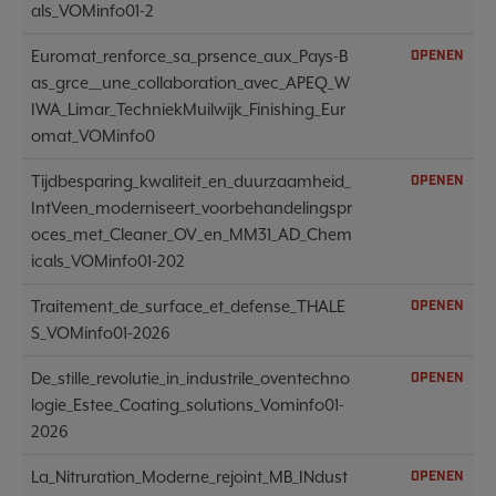
als_VOMinfo01-2
Euromat_renforce_sa_prsence_aux_Pays-B
OPENEN
as_grce__une_collaboration_avec_APEQ_W
IWA_Limar_TechniekMuilwijk_Finishing_Eur
omat_VOMinfo0
Tijdbesparing_kwaliteit_en_duurzaamheid_
OPENEN
IntVeen_moderniseert_voorbehandelingspr
oces_met_Cleaner_OV_en_MM31_AD_Chem
icals_VOMinfo01-202
Traitement_de_surface_et_defense_THALE
OPENEN
S_VOMinfo01-2026
De_stille_revolutie_in_industrile_oventechno
OPENEN
logie_Estee_Coating_solutions_Vominfo01-
2026
La_Nitruration_Moderne_rejoint_MB_INdust
OPENEN