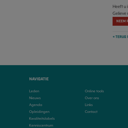
Heeft u
Gelieve 
NEEM 
« TERUG
NAVIGATIE
Leden
Online tools
Nieuws
Over ons
Agenda
Links
Opleidingen
Contact
Kwaliteitslabels
Kenniscentrum