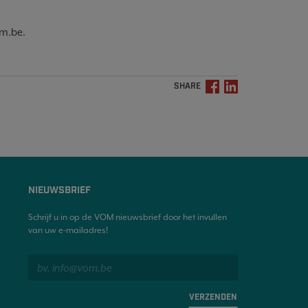
om.be.
SHARE
NIEUWSBRIEF
Schrijf u in op de VOM nieuwsbrief door het invullen
van uw e-mailadres!
VERZENDEN