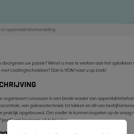
 in oppervlaktebehandeling
is doorgeven uw passie? Wenst u mee te werken aan het opkrikken v
g met coatingtechnieken? Dan is VOM naar u op zoek!
CHRIJVING
 organiseert cursussen in een brede waaier van oppervlaktebehan
tscontrole, van galvanotechniek tot lakken en dit van bedrijfsintern
de praktijk opgebouwd. Om sneller te kunnen inspelen op de vraag na
“pool” van lesgevers uit te breiden.