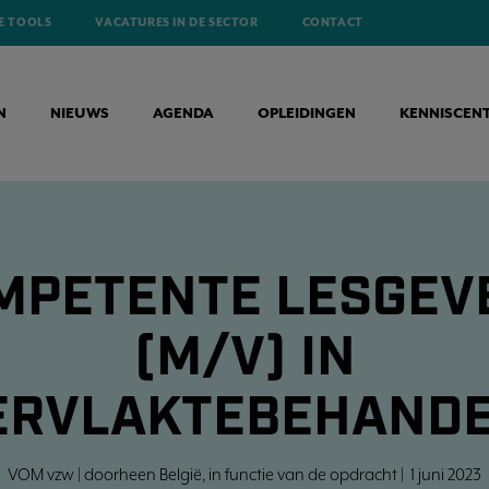
E TOOLS
VACATURES IN DE SECTOR
CONTACT
N
NIEUWS
AGENDA
OPLEIDINGEN
KENNISCEN
MPETENTE LESGEV
(M/V) IN
ERVLAKTEBEHANDE
VOM vzw | doorheen België, in functie van de opdracht | 1 juni 2023