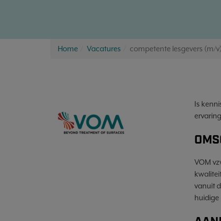
Home
Vacatures
competente lesgevers (m/v)
Is kenn
ervarin
OMS
VOM vzw
kwalitei
vanuit 
huidige 