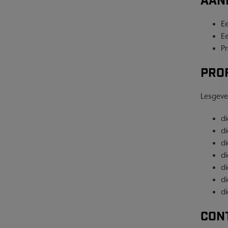
AAN
Ee
E
P
PRO
Lesgeve
di
di
di
di
di
di
d
CON