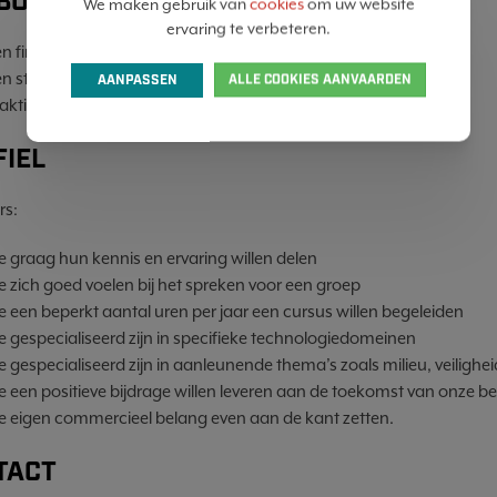
BOD
We maken gebruik van
cookies
om uw website
ervaring te verbeteren.
n financiële vergoeding i.f.v. de geleverde prestaties.
en sterk netwerk.
AANPASSEN
ALLE COOKIES AANVAARDEN
raktische en organisatorische ondersteuning.
FIEL
rs:
e graag hun kennis en ervaring willen delen
e zich goed voelen bij het spreken voor een groep
e een beperkt aantal uren per jaar een cursus willen begeleiden
e gespecialiseerd zijn in specifieke technologiedomeinen
e gespecialiseerd zijn in aanleunende thema’s zoals milieu, veilighe
e een positieve bijdrage willen leveren aan de toekomst van onze be
ie eigen commercieel belang even aan de kant zetten.
TACT