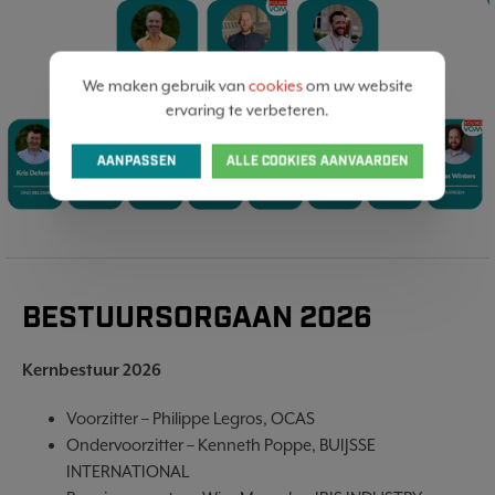
We maken gebruik van
cookies
om uw website
ervaring te verbeteren.
AANPASSEN
ALLE COOKIES AANVAARDEN
BESTUURSORGAAN 2026
Kernbestuur 2026
Voorzitter – Philippe Legros, OCAS
Ondervoorzitter – Kenneth Poppe, BUIJSSE
INTERNATIONAL