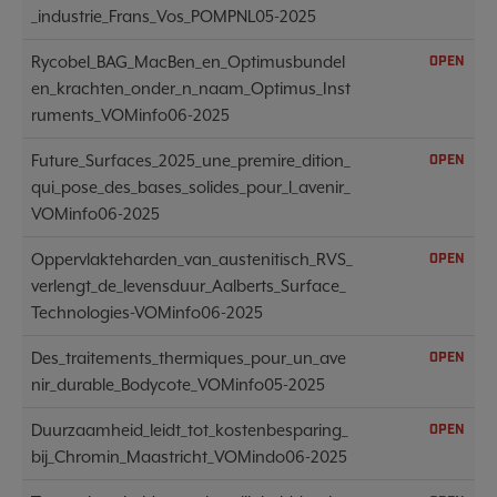
_industrie_Frans_Vos_POMPNL05-2025
Rycobel_BAG_MacBen_en_Optimusbundel
OPEN
en_krachten_onder_n_naam_Optimus_Inst
ruments_VOMinfo06-2025
Future_Surfaces_2025_une_premire_dition_
OPEN
qui_pose_des_bases_solides_pour_l_avenir_
VOMinfo06-2025
Oppervlakteharden_van_austenitisch_RVS_
OPEN
verlengt_de_levensduur_Aalberts_Surface_
Technologies-VOMinfo06-2025
Des_traitements_thermiques_pour_un_ave
OPEN
nir_durable_Bodycote_VOMinfo05-2025
Duurzaamheid_leidt_tot_kostenbesparing_
OPEN
bij_Chromin_Maastricht_VOMindo06-2025