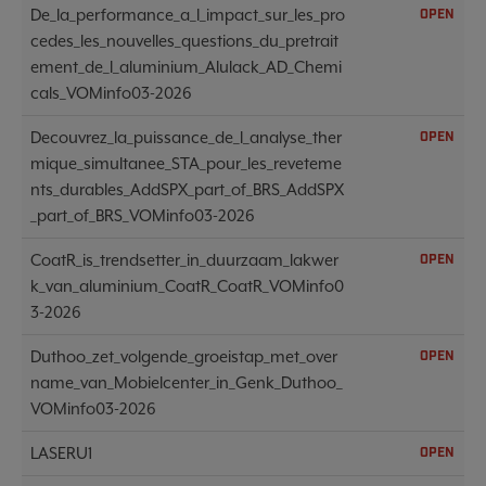
De_la_performance_a_l_impact_sur_les_pro
OPEN
cedes_les_nouvelles_questions_du_pretrait
ement_de_l_aluminium_Alulack_AD_Chemi
cals_VOMinfo03-2026
Decouvrez_la_puissance_de_l_analyse_ther
OPEN
mique_simultanee_STA_pour_les_reveteme
nts_durables_AddSPX_part_of_BRS_AddSPX
_part_of_BRS_VOMinfo03-2026
CoatR_is_trendsetter_in_duurzaam_lakwer
OPEN
k_van_aluminium_CoatR_CoatR_VOMinfo0
3-2026
Duthoo_zet_volgende_groeistap_met_over
OPEN
name_van_Mobielcenter_in_Genk_Duthoo_
VOMinfo03-2026
LASERU1
OPEN