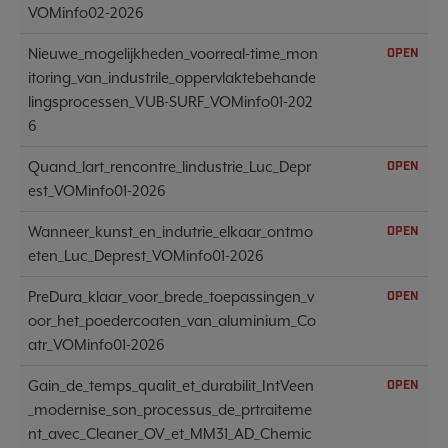
VOMinfo02-2026
Nieuwe_mogelijkheden_voorreal-time_mon
OPEN
itoring_van_industrile_oppervlaktebehande
lingsprocessen_VUB-SURF_VOMinfo01-202
6
Quand_lart_rencontre_lindustrie_Luc_Depr
OPEN
est_VOMinfo01-2026
Wanneer_kunst_en_indutrie_elkaar_ontmo
OPEN
eten_Luc_Deprest_VOMinfo01-2026
PreDura_klaar_voor_brede_toepassingen_v
OPEN
oor_het_poedercoaten_van_aluminium_Co
atr_VOMinfo01-2026
Gain_de_temps_qualit_et_durabilit_IntVeen
OPEN
_modernise_son_processus_de_prtraiteme
nt_avec_Cleaner_OV_et_MM31_AD_Chemic