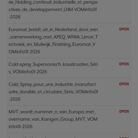
rie_Holding_continuit_industrielle_et_perspe
ctives_de_developpement_LNM-VOMinfo01
-2026
Euromat_breidt_uit_in_Nederland_door_een
OPEN
_samenwerking_met_APEQ_WIWA_Limar_T
echniek_en_Muilwijk_Finishing_Euromat_V
OMinfo01-2026
Cold-spray_Supersonisch_koudcoaten_Sirri
OPEN
s_VOMinfo01-2026
Cold_Spray_pour_une_industrie_manufact
OPEN
urire_durable_et_circulaire_Sirris_VOMinfo01
-2026
MVT_wordt_nummer_n_van_Europa_met_
OPEN
overname_van_Kanigen_Group_MVT_VOM
info01-2026