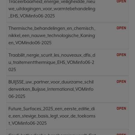
Traceerbaarheid_energie_veiligheidde_nieu
OPEN
we_uitdagingen_voor_warmtebehandeling
_EHS_VOMinfo06-2025
Thermische_behandelingen_en_chemisch_
OPEN
nikkel_een_nauwe_technologische_Kaning
en_VOMindo06-2025
Traabilit_nergie_scurit_les_nouveaux_dfis_d
OPEN
u_traitementthermique_EHS_VOMinfo06-2
025
BUIJSSE_uw_partner_voor_duurzame_schil
OPEN
derwerken_Buijsse_International_VOMinfo
06-2025
Future_Surfaces_2025_een_eerste_editie_di
OPEN
e_een_stevige_basis_legt_voor_de_toekoms
t_VOMinfo06-2025