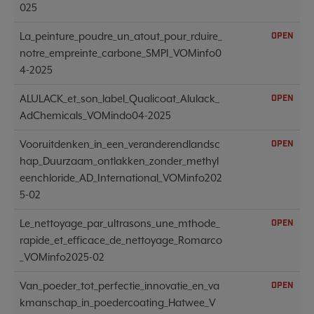
025
La_peinture_poudre_un_atout_pour_rduire_
OPEN
notre_empreinte_carbone_SMPI_VOMinfo0
4-2025
ALULACK_et_son_label_Qualicoat_Alulack_
OPEN
AdChemicals_VOMindo04-2025
Vooruitdenken_in_een_veranderendlandsc
OPEN
hap_Duurzaam_ontlakken_zonder_methyl
eenchloride_AD_International_VOMinfo202
5-02
Le_nettoyage_par_ultrasons_une_mthode_
OPEN
rapide_et_efficace_de_nettoyage_Romarco
_VOMinfo2025-02
Van_poeder_tot_perfectie_innovatie_en_va
OPEN
kmanschap_in_poedercoating_Hatwee_V