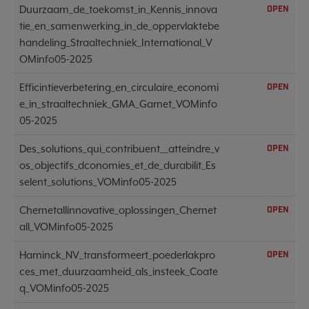
Duurzaam_de_toekomst_in_Kennis_innova
OPEN
tie_en_samenwerking_in_de_oppervlaktebe
handeling_Straaltechniek_International_V
OMinfo05-2025
Efficintieverbetering_en_circulaire_economi
OPEN
e_in_straaltechniek_GMA_Garnet_VOMinfo
05-2025
Des_solutions_qui_contribuent__atteindre_v
OPEN
os_objectifs_dconomies_et_de_durabilit_Es
selent_solutions_VOMinfo05-2025
Chemetallinnovative_oplossingen_Chemet
OPEN
all_VOMinfo05-2025
Harninck_NV_transformeert_poederlakpro
OPEN
ces_met_duurzaamheid_als_insteek_Coate
q_VOMinfo05-2025