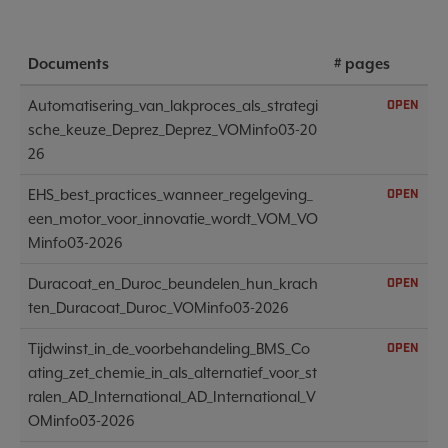
Documents
# pages
Automatisering_van_lakproces_als_strategi
OPEN
sche_keuze_Deprez_Deprez_VOMinfo03-20
26
EHS_best_practices_wanneer_regelgeving_
OPEN
een_motor_voor_innovatie_wordt_VOM_VO
Minfo03-2026
Duracoat_en_Duroc_beundelen_hun_krach
OPEN
ten_Duracoat_Duroc_VOMinfo03-2026
Tijdwinst_in_de_voorbehandeling_BMS_Co
OPEN
ating_zet_chemie_in_als_alternatief_voor_st
ralen_AD_International_AD_International_V
OMinfo03-2026