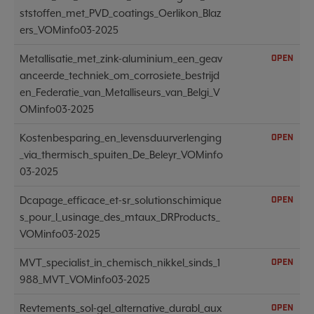
ststoffen_met_PVD_coatings_Oerlikon_Blaz
ers_VOMinfo03-2025
Metallisatie_met_zink-aluminium_een_geav
OPEN
anceerde_techniek_om_corrosiete_bestrijd
en_Federatie_van_Metalliseurs_van_Belgi_V
OMinfo03-2025
Kostenbesparing_en_levensduurverlenging
OPEN
_via_thermisch_spuiten_De_Beleyr_VOMinfo
03-2025
Dcapage_efficace_et-sr_solutionschimique
OPEN
s_pour_l_usinage_des_mtaux_DRProducts_
VOMinfo03-2025
MVT_specialist_in_chemisch_nikkel_sinds_1
OPEN
988_MVT_VOMinfo03-2025
Revtements_sol-gel_alternative_durabl_aux
OPEN