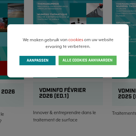
We maken gebruik van
cookies
om uw website
ervaring te verbeteren.
AANPASSEN
ALLE COOKIES AANVAARDEN
VOMINFO FÉVRIER
VOMIN
 2026
2026 (ED.1)
2025 (
Innover & entreprendre dans le
Traitement
 le
traitement de surface
?