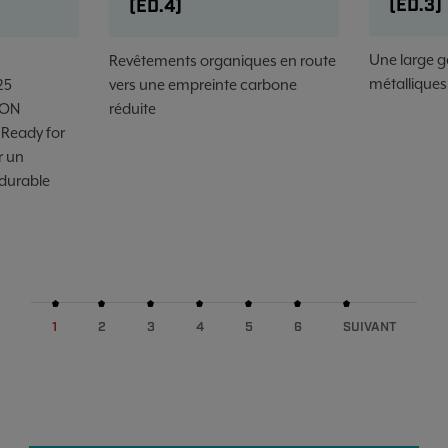
(ED.3)
(ED.4)
Une large 
Revêtements organiques en route
métalliques
25
vers une empreinte carbone
ION
réduite
 Ready for
r un
 durable
1
2
3
4
5
6
SUIVANT