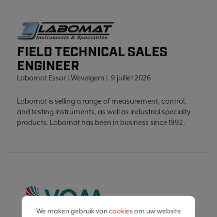
FIELD TECHNICAL SALES
ENGINEER
Labomat Essor | Wevelgem | 9 juillet 2026
Labomat is selling a range of measurement, control,
and testing instruments, as well as industrial specialty
products. Labomat has been in business since 1992.
We maken gebruik van
cookies
om uw website