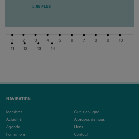
LIRE PLUS
1
2
3
4
5
6
7
8
9
10
11
12
13
14
NAVIGATION
Membres
Outils en ligne
Actualité
A propos de nous
Agenda
Liens
Formations
Contact