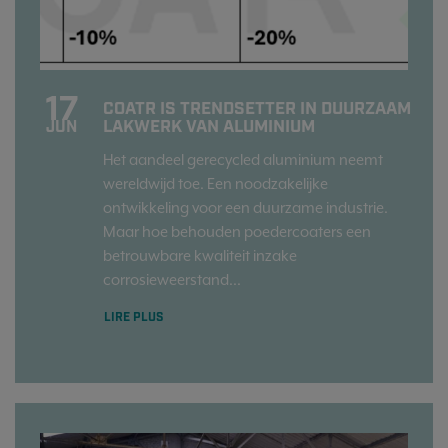
17
COATR IS TRENDSETTER IN DUURZAAM
LAKWERK VAN ALUMINIUM
JUN
Het aandeel gerecycled aluminium neemt
wereldwijd toe. Een noodzakelijke
ontwikkeling voor een duurzame industrie.
Maar hoe behouden poedercoaters een
betrouwbare kwaliteit inzake
corrosieweerstand...
LIRE PLUS