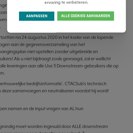
ervaring te verbeteren.
ngingsplan is een document waarbij de aanvrager(s)
spanningen voor chroomtrioxide (tijdschema, vervangende
AANPASSEN
ALLE COOKIES AANVAARDEN
even, redenen waarom vervanging voor een specifiek gebruik
.
rtzetten na 24 augustus 2020 in het kader van de lopende
ragen aan de gegevensverzameling van het
angingsplan niet opstellen zonder uitgebreide en
kers! Als u niet bijdraagt zoals gevraagd, zal er wellicht
en alle leveringen aan alle Use 3 Downstream-gebruikers die op
en.
vertrouwelijke bedrijfsinformatie'. CTACSub's technisch
en deze samenvoegen en neutraliseren voordat hij wordt
pen nemen en de input vragen van AL hun
ie grondig moet worden ingevuld door ALLE downstream