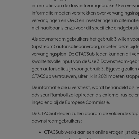
informatie van de downstreamgebruiker! Een verva
informatie moeten verstrekken over vervangingsin
vervangingen en O&O en investeringen in alternati
niet haalbaar is enz.) voor dit specifieke eindgebruik
Als downstream gebruikers het gebruik 3 willen voo
(upstream) autorisatieaanvraag, moeten deze bijd
vervangingsplan. De CTACSub-leden kunnen dit verv
kwaliteitsvolle input van de Use 3 Downstream-gebrui
geen autorisatie zijn voor gebruik 3. Bijgevolg zull
CTACSub vertrouwen, uiterlijk in 2021 moeten stopp
De informatie die u verstrekt, wordt behandeld als '
adviseur Ramboll zal optreden als externe trustee 
ingediend bij de Europese Commissie.
De CTACSub-leden zullen daarom de volgende stap
downstreamgebruikers:
CTACSub werkt aan een online vragenlijst d