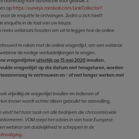
ze aanvraag voor autorisatie voor gebruik 3.
eren op
https://surveys.ramboll.com/LinkCollector?
voor de enquête te ontvangen. Zodra u zich heeft
de enquête in de taal van uw keuze.
 reeks webinars houden om uit te leggen hoe de online
rouwd te raken met de online vragenlijst, om een webinar
webinar de nodige verduidelijkingen te vragen.
ne vragenlijsten
uiterlijk op 15 mei 2020
invullen.
vulde vragenlijst op die datum niet terugsturen, worden
tieaanvraag te vertrouwen en / of niet langer werken met
rijwillig de vragenlijst invullen en indienen of
un invoer wordt echter alleen gebruikt ter aanvulling.
vindt het haar taak om alle bedrijven die chroomtrioxide
te informeren. VOM roept het advies in van haar Europese
een webinar om duidelijkheid te scheppen in de
uitnodiging.