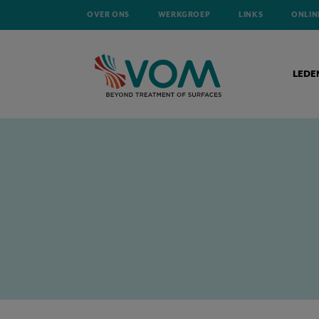
OVER ONS
WERKGROEP
LINKS
ONLIN
LEDE
HOME
NIEUWS
BERICHT AAN ALLE GEBRUIKERS VAN CHROOMTRI