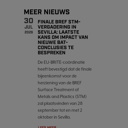
MEER NIEUWS
30
FINALE BREF STM-
VERGADERING IN
JUL
SEVILLA: LAATSTE
2026
KANS OM IMPACT VAN
NIEUWE BAT-
CONCLUSIES TE
BESPREKEN
De EU-BRITE-coördinatie
heeft bevestigd dat de finale
bijeenkomst voor de
herziening van de BREF
Surface Treatment of
Metals and Plastics (STM)
zal plaatsvinden van 28
september tot en met 2
oktober in Sevilla.
LEES MEER