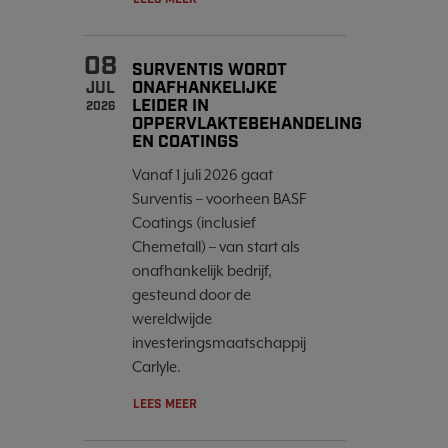
08
SURVENTIS WORDT
ONAFHANKELIJKE
JUL
LEIDER IN
2026
OPPERVLAKTEBEHANDELING
EN COATINGS
Vanaf 1 juli 2026 gaat
Surventis – voorheen BASF
Coatings (inclusief
Chemetall) – van start als
onafhankelijk bedrijf,
gesteund door de
wereldwijde
investeringsmaatschappij
Carlyle.
LEES MEER