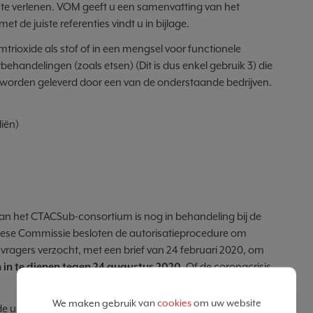
e verlenen. VOM geeft u een samenvatting van het
et de juiste referenties vindt u in bijlage.
mtrioxide als stof of in een mengsel voor functionele
behandelingen (zoals etsen) (Dit is dus enkel gebruik 3) die
rs) worden geleverd door een van de onderstaande bedrijven.
iën)
an het CTACSub-consortium is nog in behandeling bij de
pese Commissie besloten de autorisatieprocedure om
nvragers verzocht, met een brief van 24 februari 2020, om
 in te dienen tegen 24 augustus 2020.
Of de coronacrisis
We maken gebruik van
cookies
om uw website
de upstream-aanvragers en moet zijn gebaseerd op