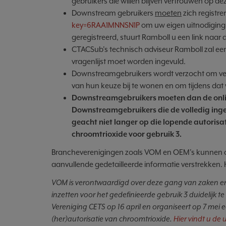
gebruikers die willen blijven vertrouwen op de
Downstream gebruikers
moeten
zich registr
key=6RAA1MNNSN1P
om uw eigen uitnodiging 
geregistreerd, stuurt Ramboll u een link naar 
CTACSub's technisch adviseur Ramboll zal een
vragenlijst moet worden ingevuld.
Downstreamgebruikers wordt verzocht om vert
van hun keuze bij te wonen en om tijdens dat 
Downstreamgebruikers moeten dan de onli
Downstreamgebruikers die de volledig inge
geacht niet langer op die lopende autorisa
chroomtrioxide voor gebruik 3.
Brancheverenigingen zoals VOM en OEM's kunnen ook v
aanvullende gedetailleerde informatie verstrekken. H
VOM is verontwaardigd over deze gang van zaken en 
inzetten voor het gedefinieerde gebruik 3 duidelijk 
Vereniging CETS op 16 april en organiseert op 7 mei 
(her)autorisatie van chroomtrioxide.
Hier vindt u de 