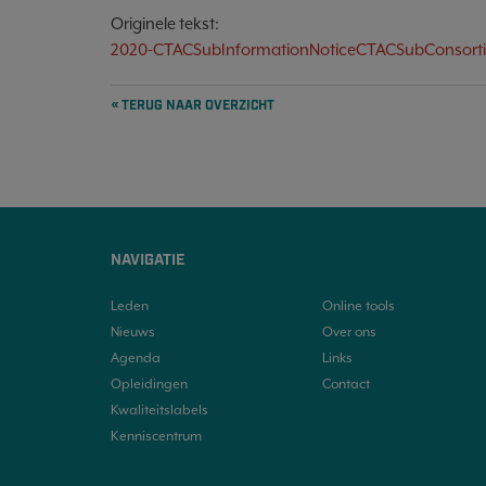
Originele tekst:
2020-CTACSubInformationNoticeCTACSubConsorti
« TERUG NAAR OVERZICHT
NAVIGATIE
Leden
Online tools
Nieuws
Over ons
Agenda
Links
Opleidingen
Contact
Kwaliteitslabels
Kenniscentrum