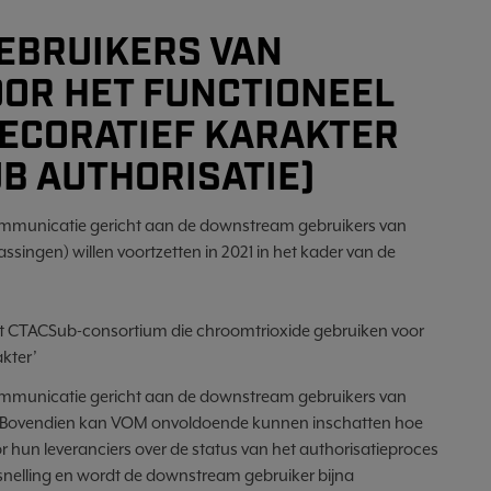
GEBRUIKERS VAN
OR HET FUNCTIONEEL
ECORATIEF KARAKTER
UB AUTHORISATIE)
ommunicatie gericht aan de downstream gebruikers van
ssingen) willen voortzetten in 2021 in het kader van de
t CTACSub-consortium die chroomtrioxide gebruiken voor
akter’
ommunicatie gericht aan de downstream gebruikers van
en. Bovendien kan VOM onvoldoende kunnen inschatten hoe
r hun leveranciers over de status van het authorisatieproces
rsnelling en wordt de downstream gebruiker bijna