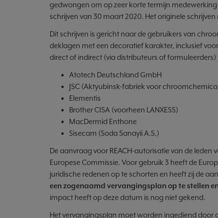
gedwongen om op zeer korte termijn medewerking t
schrijven van 30 maart 2020. Het originele schrijven m
Dit schrijven is gericht naar de gebruikers van chroo
deklagen met een decoratief karakter, inclusief voor
direct of indirect (via distributeurs of formuleerde
Atotech Deutschland GmbH
JSC (Aktyubinsk-fabriek voor chroomchemical
Elementis
Brother CISA (voorheen LANXESS)
MacDermid Enthone
Sisecam (Soda Sanayii A.S.)
De aanvraag voor REACH-autorisatie van de leden v
Europese Commissie. Voor gebruik 3 heeft de Euro
juridische redenen op te schorten en heeft zij de aa
een zogenaamd vervangingsplan op te stellen en
impact heeft op deze datum is nog niet gekend.
Het vervangingsplan moet worden ingediend door 