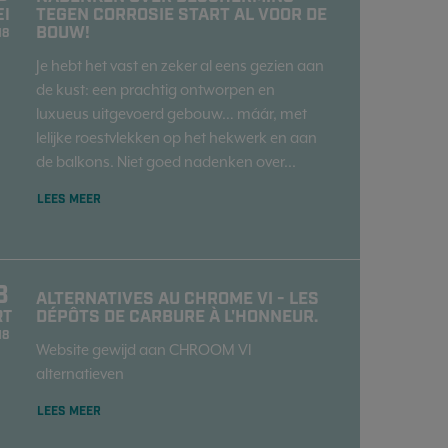
TEGEN CORROSIE START AL VOOR DE
EI
BOUW!
18
Je hebt het vast en zeker al eens gezien aan
de kust: een prachtig ontworpen en
luxueus uitgevoerd gebouw… máár, met
lelijke roestvlekken op het hekwerk en aan
de balkons. Niet goed nadenken over...
LEES MEER
3
ALTERNATIVES AU CHROME VI - LES
DÉPÔTS DE CARBURE À L'HONNEUR.
RT
18
Website gewijd aan CHROOM VI
alternatieven
LEES MEER