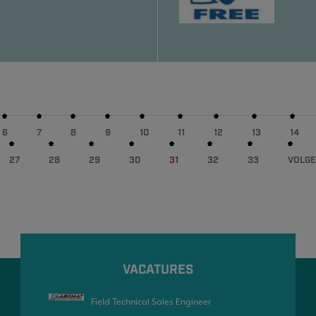
6
7
8
9
10
11
12
13
14
27
28
29
30
31
32
33
VOLG
VACATURES
Field Technical Sales Engineer