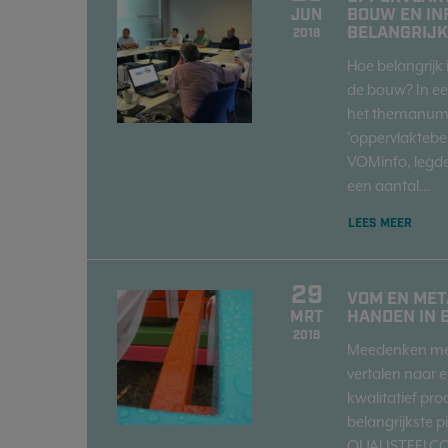
BOUW EN IN
JUN
BELANGRIJK
2018
Hoe belangrijk
de bouw? In ee
het themanu
'oppervlaktebe
VOMinfo, legd
een aantal...
LEES MEER
29
VOM EN MET
HANDEN IN 
MRT
2018
Meedenken met
vertalen naar e
kwalitatief pro
belangrijkste pi
QUALISTEELCO