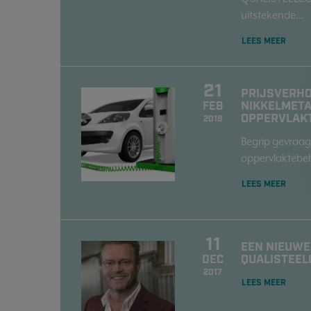
uitstekende...
LEES MEER
21
PRIJSVERHO
NIKKELMETA
FEB
OPPERVLAK
2018
Begrip gevraag
oppervlaktebeh
LEES MEER
11
EEN NIEUWE
QUALISTEEL
DEC
2017
LEES MEER