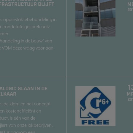
FRASTRUCTUUR BLIJFT
M
20
 is oppervlaktebehandeling in
n rondetafelgesprek nalv.
mmer
handeling in de bouw' van
e VOM deze vraag voor aan
1
ALOGIC SLAAN IN DE
ELKAAR
M
20
 de klant en het concept
en kostenefficiënt en
duct, is één van de
jlers van onze lakbedrijven.
AT is daarom een