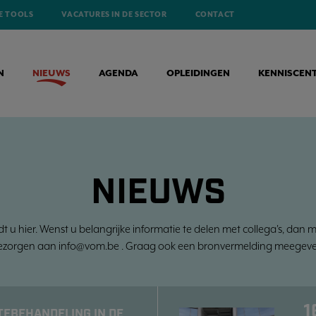
E TOOLS
VACATURES IN DE SECTOR
CONTACT
N
NIEUWS
AGENDA
OPLEIDINGEN
KENNISCEN
NIEUWS
dt u hier. Wenst u belangrijke informatie te delen met collega's, dan 
ezorgen aan info@vom.be . Graag ook een bronvermelding meegeve
1
EBEHANDELING IN DE