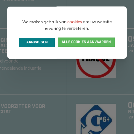
We maken gebruik van
cookies
om uw website
ervaring te verbeteren.
0
GING VAN
AANPASSEN
ALLE COOKIES AANVAARDEN
AL: GEVOLGEN VOOR DE
J
TEBEHANDELING
20
d voor de
andelende industrie
0
 VOORZITTER VOOR
COAT
N
20