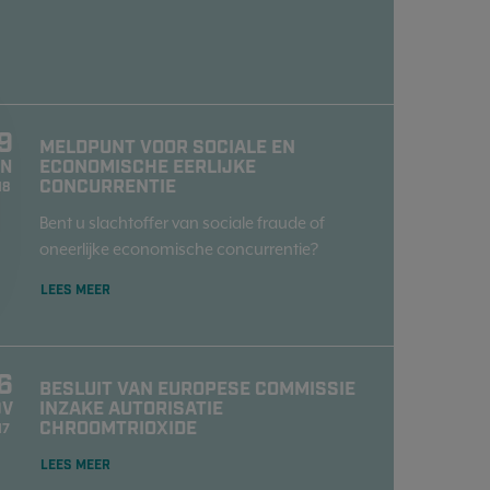
9
MELDPUNT VOOR SOCIALE EN
ECONOMISCHE EERLIJKE
AN
CONCURRENTIE
18
Bent u slachtoffer van sociale fraude of
oneerlijke economische concurrentie?
LEES MEER
6
BESLUIT VAN EUROPESE COMMISSIE
INZAKE AUTORISATIE
OV
CHROOMTRIOXIDE
17
LEES MEER