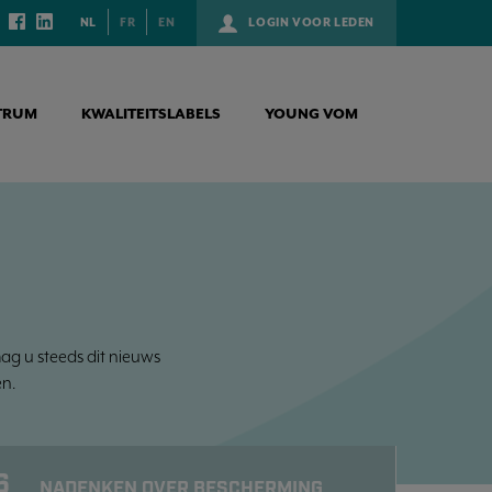
NL
FR
EN
LOGIN VOOR LEDEN
TRUM
KWALITEITSLABELS
YOUNG VOM
mag u steeds dit nieuws
n.
6
NADENKEN OVER BESCHERMING