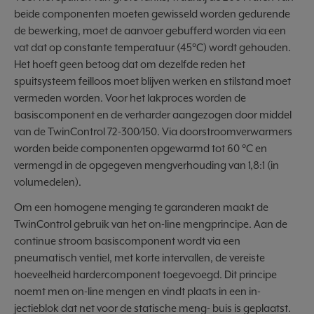
beide componenten moeten gewisseld worden gedurende
de bewerking, moet de aanvoer gebufferd worden via een
vat dat op constante temperatuur (45°C) wordt gehouden.
Het hoeft geen betoog dat om dezelfde reden het
spuitsysteem feilloos moet blijven werken en stilstand moet
vermeden worden. Voor het lakproces worden de
basiscomponent en de verharder aangezogen door middel
van de TwinControl 72-300/150. Via doorstroomverwarmers
worden beide componenten opgewarmd tot 60 °C en
vermengd in de opgegeven mengverhouding van 1,8:1 (in
volumedelen).
Om een homogene menging te garanderen maakt de
TwinControl gebruik van het on-line mengprincipe. Aan de
continue stroom basiscomponent wordt via een
pneumatisch ventiel, met korte intervallen, de vereiste
hoeveelheid hardercomponent toegevoegd. Dit principe
noemt men on-line mengen en vindt plaats in een in-
jectieblok dat net voor de statische meng- buis is geplaatst.