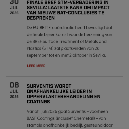
30
FINALE BREF STM-VERGADERING IN
SEVILLA: LAATSTE KANS OM IMPACT
JUL
VAN NIEUWE BAT-CONCLUSIES TE
2026
BESPREKEN
De EU-BRITE-coördinatie heeft bevestigd dat
de finale bijeenkomst voor de herziening van
de BREF Surface Treatment of Metals and
Plastics (STM) zal plaatsvinden van 28
september tot en met 2 oktober in Sevilla.
LEES MEER
08
SURVENTIS WORDT
ONAFHANKELIJKE LEIDER IN
JUL
OPPERVLAKTEBEHANDELING EN
2026
COATINGS
Vanaf 1 juli 2026 gaat Surventis – voorheen
BASF Coatings (inclusief Chemetall) – van
start als onafhankelijk bedrijf, gesteund door