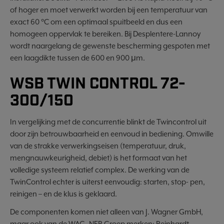
of hoger en moet verwerkt worden bij een temperatuur van
exact 60 °C om een optimaal spuitbeeld en dus een
homogeen oppervlak te bereiken. Bij Desplentere-Lannoy
wordt naargelang de gewenste bescherming gespoten met
een laagdikte tussen de 600 en 900 μm.
WSB TWIN CONTROL 72-
300/150
In vergelijking met de concurrentie blinkt de Twincontrol uit
door zijn betrouwbaarheid en eenvoud in bediening. Omwille
van de strakke verwerkingseisen (temperatuur, druk,
mengnauwkeurigheid, debiet) is het formaat van het
volledige systeem relatief complex. De werking van de
TwinControl echter is uiterst eenvoudig: starten, stop- pen,
reinigen – en de klus is geklaard.
De componenten komen niet alleen van J. Wagner GmbH,
maar ook van de WAG- NER Groep merken: Reinhardt