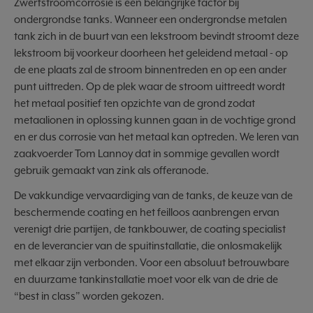
Zwerfstroomcorrosie is een belangrijke factor bij
ondergrondse tanks. Wanneer een ondergrondse metalen
tank zich in de buurt van een lekstroom bevindt stroomt deze
lekstroom bij voorkeur doorheen het geleidend metaal - op
de ene plaats zal de stroom binnentreden en op een ander
punt uittreden. Op de plek waar de stroom uittreedt wordt
het metaal positief ten opzichte van de grond zodat
metaalionen in oplossing kunnen gaan in de vochtige grond
en er dus corrosie van het metaal kan optreden. We leren van
zaakvoerder Tom Lannoy dat in sommige gevallen wordt
gebruik gemaakt van zink als offeranode.
De vakkundige vervaardiging van de tanks, de keuze van de
beschermende coating en het feilloos aanbrengen ervan
verenigt drie partijen, de tankbouwer, de coating specialist
en de leverancier van de spuitinstallatie, die onlosmakelijk
met elkaar zijn verbonden. Voor een absoluut betrouwbare
en duurzame tankinstallatie moet voor elk van de drie de
“best in class” worden gekozen.