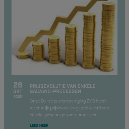
28
PRIJSEVOLUTIE VAN ENKELE
GALVANO-PROCESSEN
OKT
2022
Onze Duitse zustervereniging ZVO heeft
recentelijk prijsevoluties gepubliceerd van
enkele typische galvano-processen.
LEES MEER