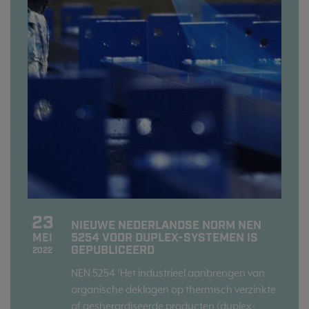
23
NIEUWE NEDERLANDSE NORM NEN
5254 VOOR DUPLEX-SYSTEMEN IS
MEI
GEPUBLICEERD
2022
NEN 5254 ‘Het industrieel aanbrengen van
organische deklagen op thermisch verzinkte
of gesherardiseerde producten (duplex-