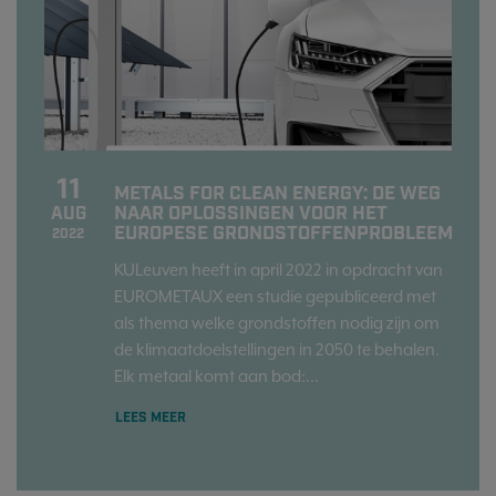
11
METALS FOR CLEAN ENERGY: DE WEG
NAAR OPLOSSINGEN VOOR HET
AUG
EUROPESE GRONDSTOFFENPROBLEEM
2022
KULeuven heeft in april 2022 in opdracht van
EUROMETAUX een studie gepubliceerd met
als thema welke grondstoffen nodig zijn om
de klimaatdoelstellingen in 2050 te behalen.
Elk metaal komt aan bod:...
LEES MEER