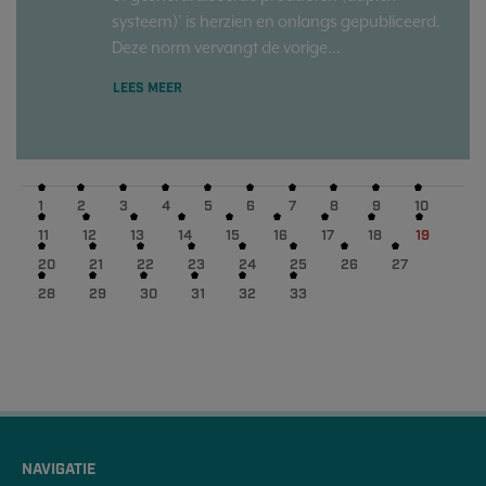
systeem)’ is herzien en onlangs gepubliceerd.
Deze norm vervangt de vorige...
LEES MEER
1
2
3
4
5
6
7
8
9
10
11
12
13
14
15
16
17
18
19
20
21
22
23
24
25
26
27
28
29
30
31
32
33
NAVIGATIE