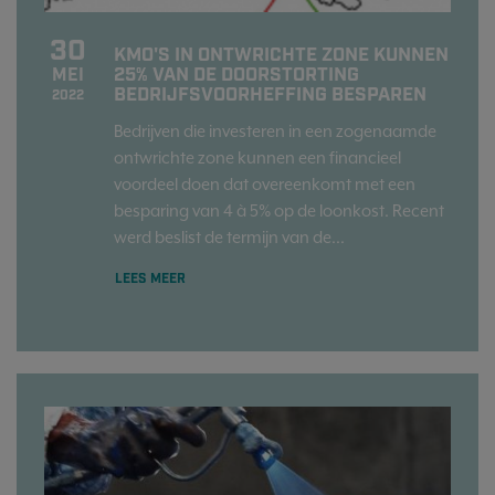
30
KMO'S IN ONTWRICHTE ZONE KUNNEN
25% VAN DE DOORSTORTING
MEI
BEDRIJFSVOORHEFFING BESPAREN
2022
Bedrijven die investeren in een zogenaamde
ontwrichte zone kunnen een financieel
voordeel doen dat overeenkomt met een
besparing van 4 à 5% op de loonkost. Recent
werd beslist de termijn van de...
LEES MEER