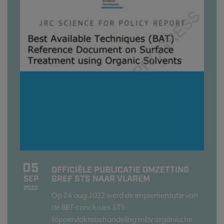
05
OFFICIËLE PUBLICATIE OMZETTING
BREF STS NAAR VLAREM
SEP
2022
Op 24 aug 2022 werd de implementatie van
de BBT-conclusies STS
(oppervlaktebehandeling mbv organische