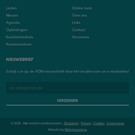
Leden
Online tools
Nieuws
Over ons
Agenda
Links
Opleidingen
Contact
Kwaliteitslabels
Vacatures
Kenniscentrum
NIEUWSBRIEF
Schrijf u in op de VOM nieuwsbrief door het invullen van uw e-mailadres!
VERZENDEN
© 2026 . Alle rechten voorbehouden -
Disclaimer
-
Privacy
-
Cookies
-
Governance
Website by
Webatvantage