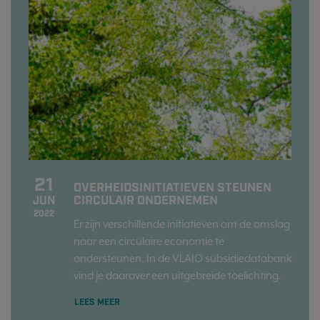
21
OVERHEIDSINITIATIEVEN STEUNEN
CIRCULAIR ONDERNEMEN
JUN
2022
Er zijn verschillende initiatieven om de omslag
naar een circulaire economie te
ondersteunen. In de VLAIO subsidiedatabank
vind je daarover een uitgebreide toelichting.
LEES MEER