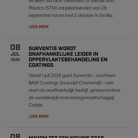
de BREF Surface Treatment of Metals and
Plastics (STM) zal plaatsvinden van 28
september tot en met 2 oktober in Sevilla.
LEES MEER
08
SURVENTIS WORDT
ONAFHANKELIJKE LEIDER IN
JUL
OPPERVLAKTEBEHANDELING EN
2026
COATINGS
Vanaf 1 juli 2026 gaat Surventis – voorheen
BASF Coatings (inclusief Chemetall) – van
start als onafhankelijk bedrijf, gesteund door
de wereldwijde investeringsmaatschappij
Carlyle.
LEES MEER
08