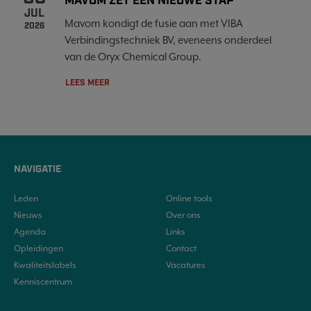
MAVOM ZET EEN NIEUWE STAP
JUL
Mavom kondigt de fusie aan met VIBA
2026
Verbindingstechniek BV, eveneens onderdeel
van de Oryx Chemical Group.
LEES MEER
NAVIGATIE
Leden
Online tools
Nieuws
Over ons
Agenda
Links
Opleidingen
Contact
Kwaliteitslabels
Vacatures
Kenniscentrum