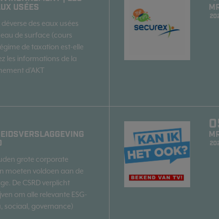
AUX USÉES
M
20
 déverse des eaux usées
n eau de surface (cours
régime de taxation est-elle
z les informations de la
nnement d’AKT
0
EIDSVERSLAGGEVING
M
D
20
uden grote corporate
 moeten voldoen aan de
e. De CSRD verplicht
jven om alle relevante ESG-
u, sociaal, governance)