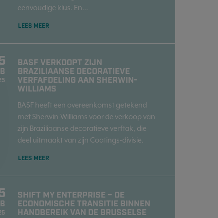
eenvoudige klus. En...
LEES MEER
5
BASF VERKOOPT ZIJN
BRAZILIAANSE DECORATIEVE
EB
VERFAFDELING AAN SHERWIN-
25
WILLIAMS
BASF heeft een overeenkomst getekend
met Sherwin-Williams voor de verkoop van
zijn Braziliaanse decoratieve verftak, die
deel uitmaakt van zijn Coatings-divisie.
LEES MEER
5
SHIFT MY ENTERPRISE – DE
ECONOMISCHE TRANSITIE BINNEN
EB
HANDBEREIK VAN DE BRUSSELSE
25