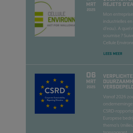
REJETS D’E
MRT
2025
Mon entreprise
industrielles e
d’eau). A quel 
soumise ? Suive
Cellule Enviro
LEES MEER
06
VERPLICHTE
DUURZAAMH
MRT
VERSOEPEL
2025
Vanaf 2026 zo
ondernemingen
CSRD-rapportag
Europese bedri
thema's (milie
transparant...