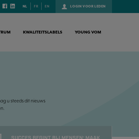
NL
FR
EN
LOGIN VOOR LEDEN
TRUM
KWALITEITSLABELS
YOUNG VOM
mag u steeds dit nieuws
n.
1
SUCCES BEGINT BIJ MENSEN: MAAK