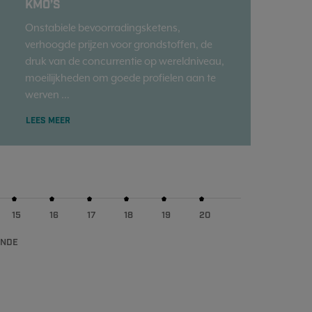
KMO’S
Onstabiele bevoorradingsketens,
verhoogde prijzen voor grondstoffen, de
druk van de concurrentie op wereldniveau,
moeilijkheden om goede profielen aan te
werven …
LEES MEER
15
16
17
18
19
20
ENDE