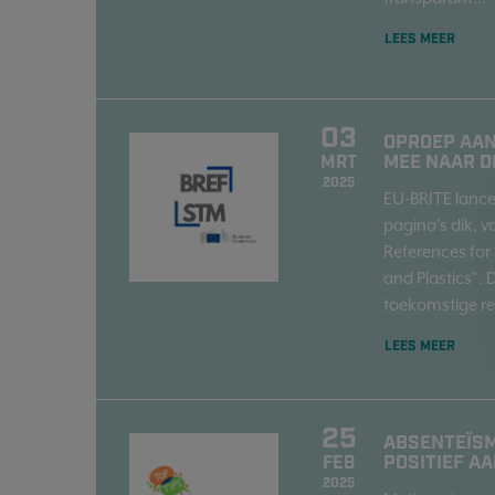
LEES MEER
03
OPROEP AAN
MEE NAAR D
MRT
2025
EU-BRITE lancee
pagina's dik, v
References for
and Plastics". 
toekomstige re
LEES MEER
25
ABSENTEÏSM
POSITIEF A
FEB
2025