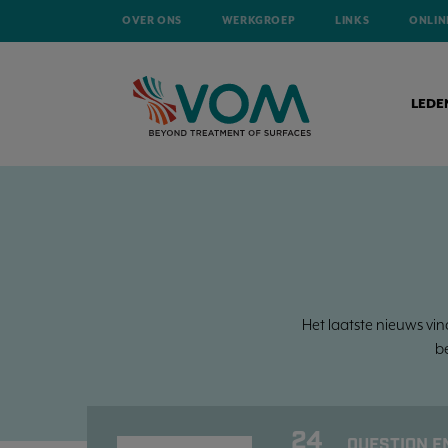
OVER ONS
WERKGROEP
LINKS
ONLIN
LEDE
Het laatste nieuws vin
b
24
QUESTION E