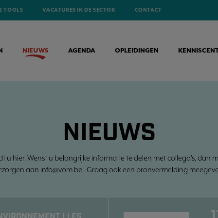
E TOOLS
VACATURES IN DE SECTOR
CONTACT
N
NIEUWS
AGENDA
OPLEIDINGEN
KENNISCEN
NIEUWS
dt u hier. Wenst u belangrijke informatie te delen met collega's, dan 
ezorgen aan info@vom.be . Graag ook een bronvermelding meegeve
1
NVIRONNEMENT | LES