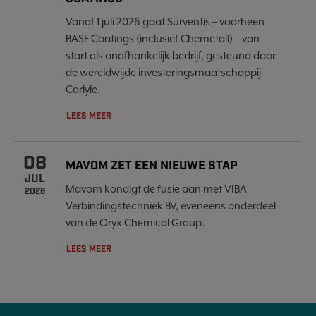
Vanaf 1 juli 2026 gaat Surventis – voorheen
BASF Coatings (inclusief Chemetall) – van
start als onafhankelijk bedrijf, gesteund door
de wereldwijde investeringsmaatschappij
Carlyle.
LEES MEER
08
MAVOM ZET EEN NIEUWE STAP
JUL
Mavom kondigt de fusie aan met VIBA
2026
Verbindingstechniek BV, eveneens onderdeel
van de Oryx Chemical Group.
LEES MEER