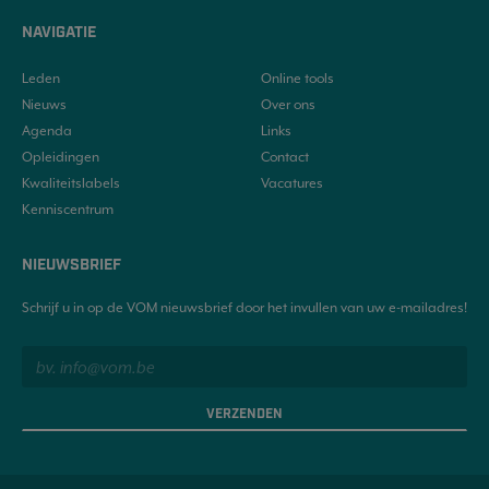
NAVIGATIE
Leden
Online tools
Nieuws
Over ons
Agenda
Links
Opleidingen
Contact
Kwaliteitslabels
Vacatures
Kenniscentrum
NIEUWSBRIEF
Schrijf u in op de VOM nieuwsbrief door het invullen van uw e-mailadres!
VERZENDEN