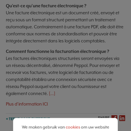
Qu'est-ce qu'une facture électronique ?
Une facture électronique est un document créé, envoyé et
reçu sous un format structuré permettant un traitement
automatique. Contrairement à une facture PDF, elle doit être
conforme aux normes de standardisation et pouvoir être
intégrée directement dans les logiciels comptables.
Comment fonctionne la facturation électronique ?
Les factures électroniques structurées seront envoyées via
un réseau décentralisé, dénommé Peppol. Pour envoyer et
recevoir vos factures, votre logiciel de facturation ou de
comptabilité établira une connexion sécurisée avec ce
réseau Peppol auquel votre client ou fournisseur est
également connecté.
[...]
Plus d'information ICI
SHARE
« TERUG NAAR OVERZICHT
We maken gebruik van
cookies
om uw website