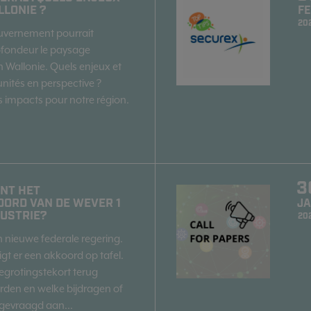
LLONIE ?
F
20
uvernement pourrait
ofondeur le paysage
Wallonie. Quels enjeux et
nités en perspective ?
 impacts pour notre région.
3
NT HET
ORD VAN DE WEVER 1
J
DUSTRIE?
20
n nieuwe federale regering.
gt er een akkoord op tafel.
egrotingstekort terug
den en welke bijdragen of
gevraagd aan...