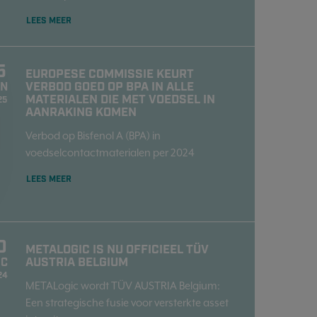
LEES MEER
5
EUROPESE COMMISSIE KEURT
VERBOD GOED OP BPA IN ALLE
AN
MATERIALEN DIE MET VOEDSEL IN
25
AANRAKING KOMEN
Verbod op Bisfenol A (BPA) in
voedselcontactmaterialen per 2024
LEES MEER
0
METALOGIC IS NU OFFICIEEL TÜV
AUSTRIA BELGIUM
EC
24
METALogic wordt TÜV AUSTRIA Belgium:
Een strategische fusie voor versterkte asset