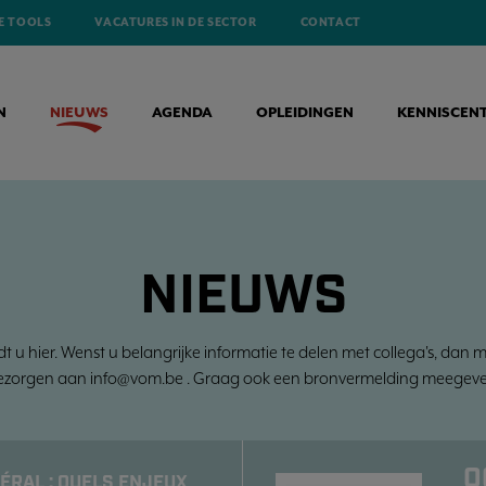
E TOOLS
VACATURES IN DE SECTOR
CONTACT
N
NIEUWS
AGENDA
OPLEIDINGEN
KENNISCEN
NIEUWS
dt u hier. Wenst u belangrijke informatie te delen met collega's, dan 
ezorgen aan info@vom.be . Graag ook een bronvermelding meegeve
0
ÉRAL : QUELS ENJEUX