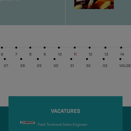
6
7
8
9
10
11
12
13
14
27
28
29
30
31
32
33
VOLG
VACATURES
Field Technical Sales Engineer