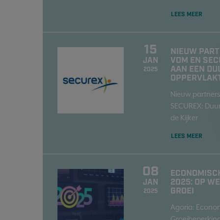
LEES MEER
15
NIEUW PARTN
VOM EN SE
JAN
AAN EEN D
2025
OPPERVLAK
Nieuw partner
SECUREX: Duu
de Kijker
LEES MEER
08
ECONOMISCH
2025: OP W
JAN
GROEI
2025
Agoria: Econom
Groeibeperking