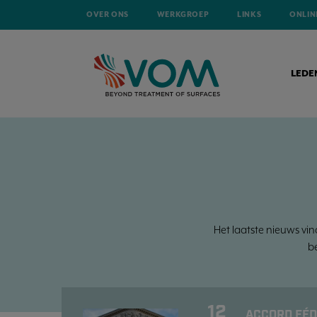
OVER ONS
WERKGROEP
LINKS
ONLIN
LEDE
Het laatste nieuws vin
b
12
ACCORD FÉD