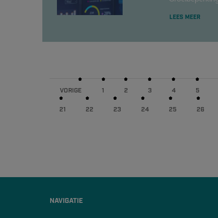
LEES MEER
VORIGE
1
2
3
4
5
21
22
23
24
25
26
NAVIGATIE