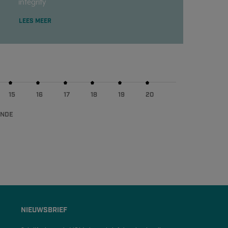
integrity
LEES MEER
15
16
17
18
19
20
ENDE
NIEUWSBRIEF