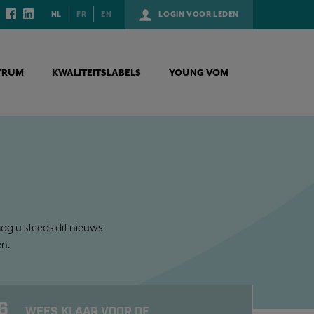
NL
FR
EN
LOGIN VOOR LEDEN
TRUM
KWALITEITSLABELS
YOUNG VOM
mag u steeds dit nieuws
n.
6
WEES KLAAR VOOR DE