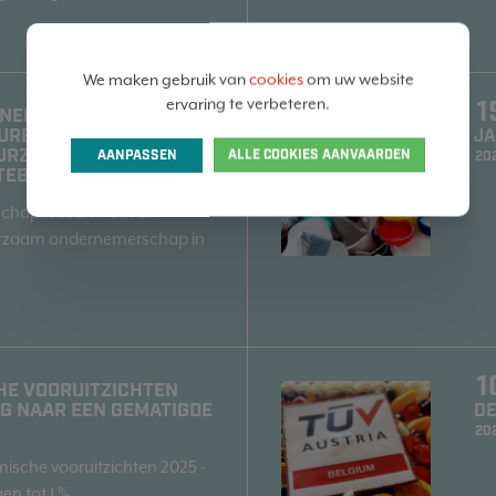
We maken gebruik van
cookies
om uw website
1
ervaring te verbeteren.
ERSHIP IN DE KIJKER:
CUREX WERKEN SAMEN
J
UURZAME
AANPASSEN
ALLE COOKIES AANVAARDEN
20
TEBEHANDELING!
schap tussen VOM en
rzaam ondernemerschap in
1
E VOORUITZICHTEN
EG NAAR EEN GEMATIGDE
D
20
ische vooruitzichten 2025 -
en tot 1 %