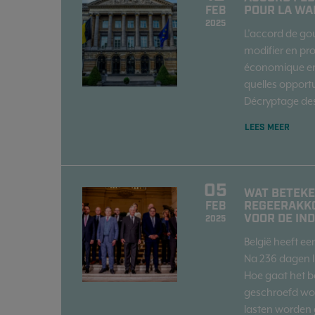
POUR LA WA
FEB
2025
L’accord de go
modifier en pr
économique en 
quelles opportu
Décryptage des
LEES MEER
05
WAT BETEKE
REGEERAKKO
FEB
VOOR DE IN
2025
België heeft ee
Na 236 dagen li
Hoe gaat het b
geschroefd wor
lasten worden 