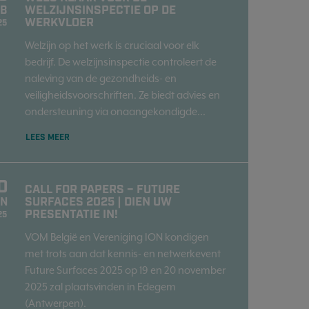
WELZIJNSINSPECTIE OP DE
EB
WERKVLOER
25
Welzijn op het werk is cruciaal voor elk
bedrijf. De welzijnsinspectie controleert de
naleving van de gezondheids- en
veiligheidsvoorschriften. Ze biedt advies en
ondersteuning via onaangekondigde...
LEES MEER
0
CALL FOR PAPERS – FUTURE
SURFACES 2025 | DIEN UW
AN
PRESENTATIE IN!
25
VOM België en Vereniging ION kondigen
met trots aan dat kennis- en netwerkevent
Future Surfaces 2025 op 19 en 20 november
2025 zal plaatsvinden in Edegem
(Antwerpen).