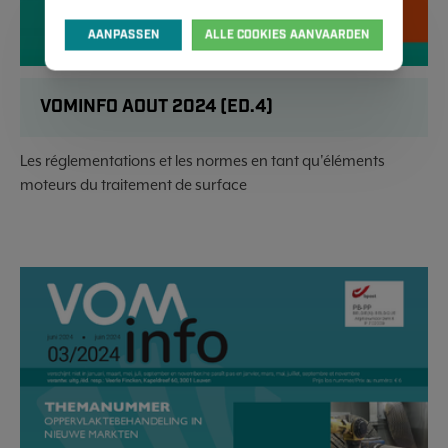
AANPASSEN
ALLE COOKIES AANVAARDEN
VOMINFO AOUT 2024 (ED.4)
Les réglementations et les normes en tant qu'éléments
moteurs du traitement de surface