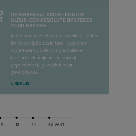
2
DE KWEKERIJ, ARCHITECTUUR
KLEUR: EEN ABSOLUTE OPSTEKER
I
VOOR HATWEE
In het oosten van Utrecht ontwikkelt Jebber
De Kwekerij. De zes in fase II geplande
woontorens op de campus zullen er
bijzonder kleurrijk uitzien door de
gepoederlakte gevelplaten van
gevelbouwer...
LIRE PLUS
12
13
14
SUIVANT