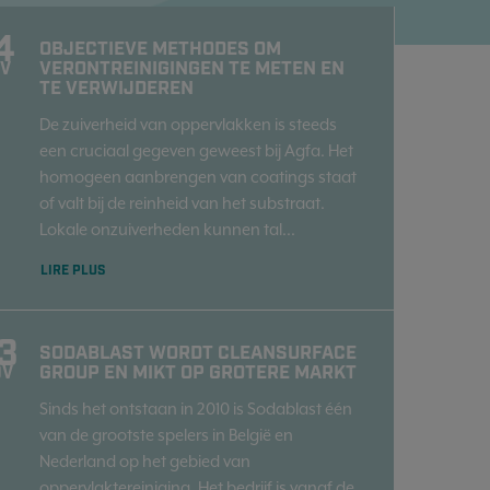
4
OBJECTIEVE METHODES OM
VERONTREINIGINGEN TE METEN EN
ÉV
TE VERWIJDEREN
De zuiverheid van oppervlakken is steeds
een cruciaal gegeven geweest bij Agfa. Het
homogeen aanbrengen van coatings staat
of valt bij de reinheid van het substraat.
Lokale onzuiverheden kunnen tal...
LIRE PLUS
3
SODABLAST WORDT CLEANSURFACE
GROUP EN MIKT OP GROTERE MARKT
OV
Sinds het ontstaan in 2010 is Sodablast één
van de grootste spelers in België en
Nederland op het gebied van
oppervlaktereiniging. Het bedrijf is vanaf de