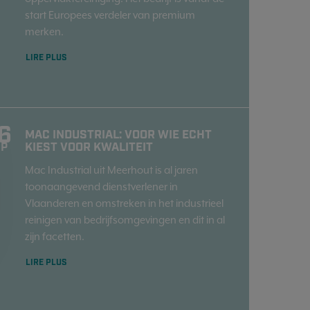
start Europees verdeler van premium
merken.
LIRE PLUS
6
MAC INDUSTRIAL: VOOR WIE ECHT
KIEST VOOR KWALITEIT
EP
Mac Industrial uit Meerhout is al jaren
toonaangevend dienstverlener in
Vlaanderen en omstreken in het industrieel
reinigen van bedrijfsomgevingen en dit in al
zijn facetten.
LIRE PLUS