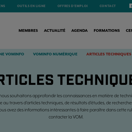
ENS
OUTILS EN LIGNE
OFFRES D'EMPLOI
CONTACT
MEMBRES
ACTUALITÉ
AGENDA
FORMATIONS
CE
NE VOMINFO
VOMINFO NUMÉRIQUE
ARTICLES TECHNIQUES
RTICLES TECHNIQU
 nous souhaitons approfondir les connaissances en matière de techni
e au travers d’articles techniques, de résultats d’études, de recherch
vous avez des informations intéressantes à faire paraître dans cette ru
contacter la VOM.