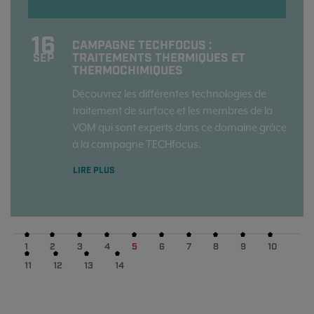
16
CAMPAGNE TECHFOCUS :
TRAITEMENTS THERMIQUES ET
SEP
THERMOCHIMIQUES
Découvrez les différentes technologies de
traitement de surface et les membres de la
VOM qui sont experts dans ce domaine grâce
à la campagne TECHfocus.
LIRE PLUS
1
2
3
4
5
6
7
8
9
10
11
12
13
14