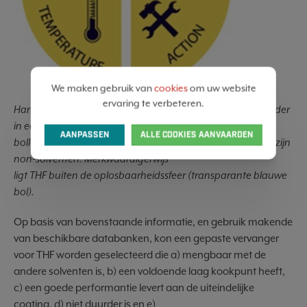
We maken gebruik van
cookies
om uw website
ervaring te verbeteren.
Hansen Oplosbaarheidsparameters van een polymere binder
in een coatingformulering. De volle blauwe
AANPASSEN
ALLE COOKIES AANVAARDEN
bollen zijn solventen voor het polymeer, de rode kubussen zijn
non-solventen. Merkwaardigerwijs
ligt THF buiten de oplosbaarheidssfeer (transparante blauwe
bol).
Op basis van bovenstaande informatie, en gebruik makende
van beschikbare databanken, kon een gepaste vervanger
voor THF worden geselecteerd die a) mengbaar met de
andere solventen is, b) een voldoende laag kookpunt heeft,
c) een goede performantie levert aan de uiteindelijke
coating, d) niet duurder is en e)