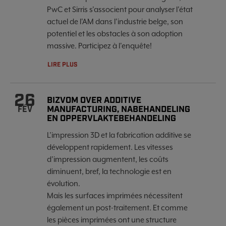
PwC et Sirris s'associent pour analyser l'état
actuel de l'AM dans l'industrie belge, son
potentiel et les obstacles à son adoption
massive. Participez à l'enquête!
LIRE PLUS
26
BIZVOM OVER ADDITIVE
MANUFACTURING, NABEHANDELING
FÉV
EN OPPERVLAKTEBEHANDELING
L’impression 3D et la fabrication additive se
développent rapidement. Les vitesses
d’impression augmentent, les coûts
diminuent, bref, la technologie est en
évolution.
Mais les surfaces imprimées nécessitent
également un post-traitement. Et comme
les pièces imprimées ont une structure