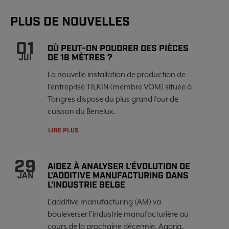
PLUS DE NOUVELLES
01
OÙ PEUT-ON POUDRER DES PIÈCES
DE 18 MÈTRES ?
JUI
La nouvelle installation de production de
l’entreprise TILKIN (membre VOM) située à
Tongres dispose du plus grand four de
cuisson du Benelux.
LIRE PLUS
29
AIDEZ À ANALYSER L'ÉVOLUTION DE
L'ADDITIVE MANUFACTURING DANS
JAN
L'INDUSTRIE BELGE
L'additive manufacturing (AM) va
bouleverser l'industrie manufacturière au
cours de la prochaine décennie. Agoria,