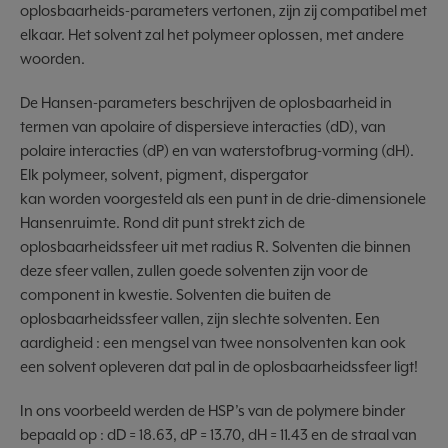
oplosbaarheids-parameters vertonen, zijn zij compatibel met
elkaar. Het solvent zal het polymeer oplossen, met andere
woorden.
De Hansen-parameters beschrijven de oplosbaarheid in
termen van apolaire of dispersieve interacties (dD), van
polaire interacties (dP) en van waterstofbrug-vorming (dH).
Elk polymeer, solvent, pigment, dispergator
kan worden voorgesteld als een punt in de drie-dimensionele
Hansenruimte. Rond dit punt strekt zich de
oplosbaarheidssfeer uit met radius R. Solventen die binnen
deze sfeer vallen, zullen goede solventen zijn voor de
component in kwestie. Solventen die buiten de
oplosbaarheidssfeer vallen, zijn slechte solventen. Een
aardigheid : een mengsel van twee nonsolventen kan ook
een solvent opleveren dat pal in de oplosbaarheidssfeer ligt!
In ons voorbeeld werden de HSP’s van de polymere binder
bepaald op : dD = 18.63, dP = 13.70, dH = 11.43 en de straal van