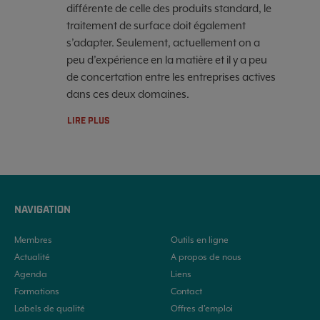
différente de celle des produits standard, le
traitement de surface doit également
s’adapter. Seulement, actuellement on a
peu d’expérience en la matière et il y a peu
de concertation entre les entreprises actives
dans ces deux domaines.
LIRE PLUS
NAVIGATION
Membres
Outils en ligne
Actualité
A propos de nous
Agenda
Liens
Formations
Contact
Labels de qualité
Offres d'emploi