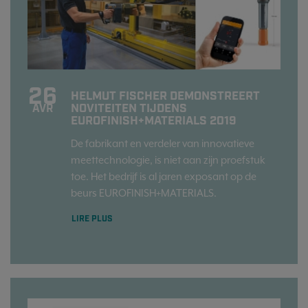
26
HELMUT FISCHER DEMONSTREERT
NOVITEITEN TIJDENS
AVR
EUROFINISH+MATERIALS 2019
De fabrikant en verdeler van innovatieve
meettechnologie, is niet aan zijn proefstuk
toe. Het bedrijf is al jaren exposant op de
beurs EUROFINISH+MATERIALS.
LIRE PLUS