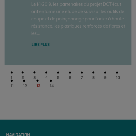
Le 1/1/2019, les partenaires du projet DCT4cut
ont entamé une étude de suivi sur les outils de
coupe et de poinçonnage pour l'acier à haute
résistance, les plastiques renforcés de fibres et
les...
LIRE PLUS
1
2
3
4
5
6
7
8
9
10
11
12
13
14
NAVIGATION