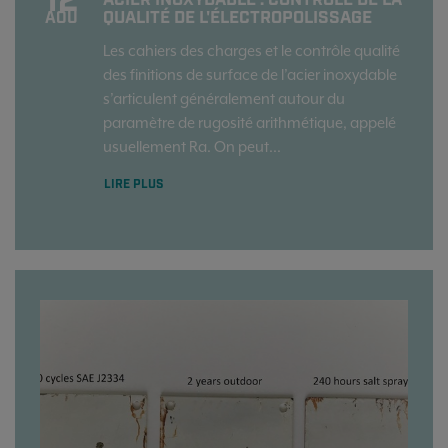
12
ACIER INOXYDABLE : CONTRÔLE DE LA
QUALITÉ DE L'ÉLECTROPOLISSAGE
AOÛ
Les cahiers des charges et le contrôle qualité
des finitions de surface de l’acier inoxydable
s’articulent généralement autour du
paramètre de rugosité arithmétique, appelé
usuellement Ra. On peut...
LIRE PLUS