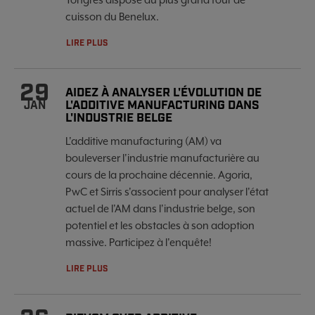
cuisson du Benelux.
LIRE PLUS
29
AIDEZ À ANALYSER L'ÉVOLUTION DE
L'ADDITIVE MANUFACTURING DANS
JAN
L'INDUSTRIE BELGE
L'additive manufacturing (AM) va
bouleverser l'industrie manufacturière au
cours de la prochaine décennie. Agoria,
PwC et Sirris s'associent pour analyser l'état
actuel de l'AM dans l'industrie belge, son
potentiel et les obstacles à son adoption
massive. Participez à l'enquête!
LIRE PLUS