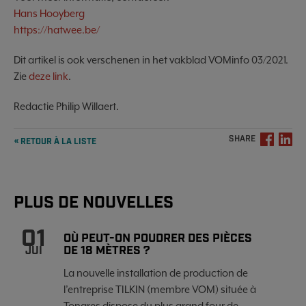
Hans Hooyberg
https://hatwee.be/
Dit artikel is ook verschenen in het vakblad VOMinfo 03/2021.
Zie
deze link
.
Redactie Philip Willaert.
SHARE
« RETOUR À LA LISTE
PLUS DE NOUVELLES
01
OÙ PEUT-ON POUDRER DES PIÈCES
DE 18 MÈTRES ?
JUI
La nouvelle installation de production de
l’entreprise TILKIN (membre VOM) située à
Tongres dispose du plus grand four de