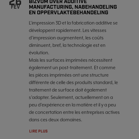
26
BIZVOM OVER ADDITIVE
MANUFACTURING, NABEHANDELING
FÉV
EN OPPERVLAKTEBEHANDELING
L’impression 3D et la fabrication additive se
développent rapidement. Les vitesses
d’impression augmentent, les coûts
diminuent, bref, la technologie est en
évolution.
Mais les surfaces imprimées nécessitent
également un post-traitement. Et comme
les pièces imprimées ont une structure
différente de celle des produits standard, le
traitement de surface doit également
s’adapter. Seulement, actuellement on a
peu d’expérience en la matière et il y a peu
de concertation entre les entreprises actives
dans ces deux domaines.
LIRE PLUS