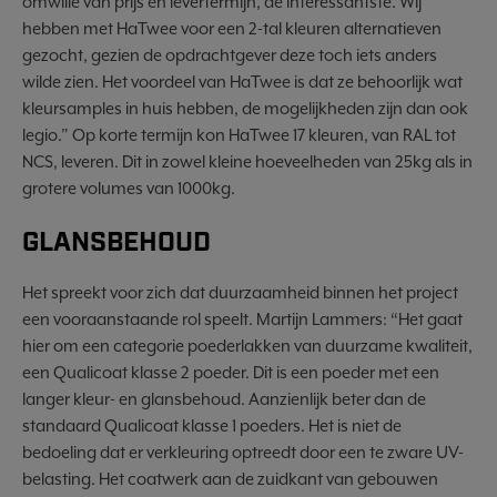
omwille van prijs en levertermijn, de interessantste. Wij
hebben met HaTwee voor een 2-tal kleuren alternatieven
gezocht, gezien de opdrachtgever deze toch iets anders
wilde zien. Het voordeel van HaTwee is dat ze behoorlijk wat
kleursamples in huis hebben, de mogelijkheden zijn dan ook
legio.” Op korte termijn kon HaTwee 17 kleuren, van RAL tot
NCS, leveren. Dit in zowel kleine hoeveelheden van 25kg als in
grotere volumes van 1000kg.
GLANSBEHOUD
Het spreekt voor zich dat duurzaamheid binnen het project
een vooraanstaande rol speelt. Martijn Lammers: “Het gaat
hier om een categorie poederlakken van duurzame kwaliteit,
een Qualicoat klasse 2 poeder. Dit is een poeder met een
langer kleur- en glansbehoud. Aanzienlijk beter dan de
standaard Qualicoat klasse 1 poeders. Het is niet de
bedoeling dat er verkleuring optreedt door een te zware UV-
belasting. Het coatwerk aan de zuidkant van gebouwen