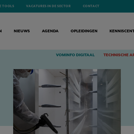
E TOOLS
VACATURES IN DE SECTOR
CONTACT
N
NIEUWS
AGENDA
OPLEIDINGEN
KENNISCEN
FRONTLIJN VAN DUURZAAMHEID EN INNOVATIE
VOMINFO DIGITAAL
TECHNISCHE A