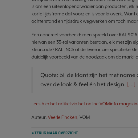
is om een uiteenlopend waaier aan producten, elk me
korte tijdsframe dat voorzien is voor lakwerk. Want 
achterstand en tijdsdruk wegwerken om toch maar o
Een concreet voorbeeld: men spreekt over RAL 901
hiervan een 35-tal varianten bestaan, elk met zijn e
kleurcode? RAL, NCS of de leverancier specifieke k
duidelijk voorbeeld van de noodzaak om de markt co
Quote: bij de klant zijn het met name 
over de look & feel én het design.
[...]
Lees hier het artikel via het online VOMinfo magazin
Auteur:
Veerle Fincken
, VOM
« TERUG NAAR OVERZICHT