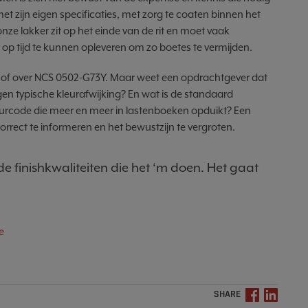
t zijn eigen specificaties, met zorg te coaten binnen het
onze lakker zit op het einde van de rit en moet vaak
p tijd te kunnen opleveren om zo boetes te vermijden.
6 of over NCS 0502-G73Y. Maar weet een opdrachtgever dat
igen typische kleurafwijking? En wat is de standaard
leurcode die meer en meer in lastenboeken opduikt? Een
rrect te informeren en het bewustzijn te vergroten.
de finishkwaliteiten die het ‘m doen. Het gaat
e
SHARE