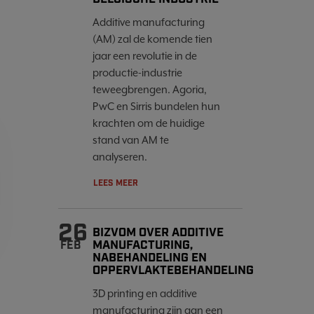
Additive manufacturing
(AM) zal de komende tien
jaar een revolutie in de
productie-industrie
teweegbrengen. Agoria,
PwC en Sirris bundelen hun
krachten om de huidige
stand van AM te
analyseren.
LEES MEER
26
BIZVOM OVER ADDITIVE
MANUFACTURING,
FEB
NABEHANDELING EN
OPPERVLAKTEBEHANDELING
3D printing en additive
manufacturing zijn aan een