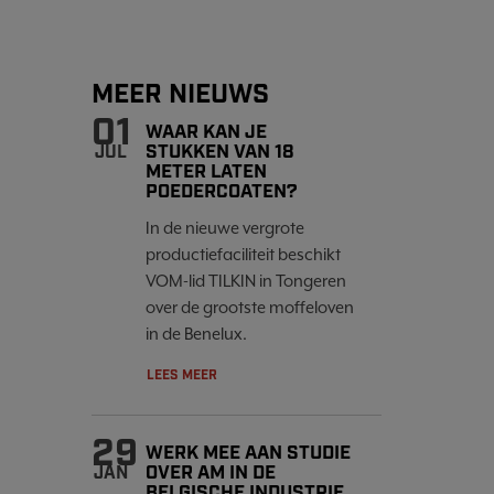
MEER NIEUWS
01
WAAR KAN JE
STUKKEN VAN 18
JUL
METER LATEN
POEDERCOATEN?
In de nieuwe vergrote
productiefaciliteit beschikt
VOM-lid TILKIN in Tongeren
over de grootste moffeloven
in de Benelux.
LEES MEER
29
WERK MEE AAN STUDIE
OVER AM IN DE
JAN
BELGISCHE INDUSTRIE