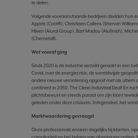
te delen.
Volgende vooraanstaande bedrijven deelden hun expe
Appels (CoatR), Christiaen Callens (Sherwin Williams)
Hilven (Alural Group), Bart Madou (Alufinish), Mich
(Chemetall).
Wat vooraf ging
Sinds 2020 is de industrie verzeild geraakt in een t
Covid, over de energiecrisis, de wereldwijde geopoli
andere nieuwe verordening opgooit met als ultiem
continent in 2050. The Clean Industrial Deal! En toc
plichtsbewust en steeds paraat om zijn klant tevrede
geleden onder deze crisissen. Integendeel, het werd
Marktwaardering gevraagd
Onze professionals ervaren dagelijks bij klanten, o
complexiteit en het belang van aluminiumcoating. Me