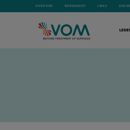
OVER ONS
WERKGROEP
LINKS
ONLIN
LEDE
HOME
TECHNISCHE ARTIKELS
ALUMINIUM LAKBEDRIJVEN IN DE 