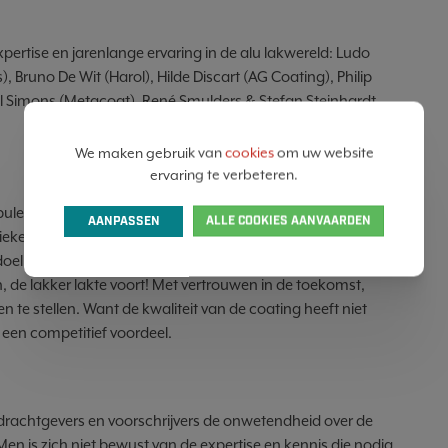
rtise en jarenlange ervaring in de alu lakwereld: Ludo
, Bruno De Wit (Harol), Hilde Discart (AG Coating), Philip
iel Simons (Metacoat), René Smulders & Stefan Steinhardt
We maken gebruik van
cookies
om uw website
ervaring te verbeteren.
urbulente periode. Crisissen volgen zich op: van Lock Down en
AANPASSEN
ALLE COOKIES AANVAARDEN
tieke onstabiele toestand en dit terwijl Europa de ene na de
 doel om Europa om te vormen naar een klimaatneutraal
h, de lakker lakte voort! Met vertrouwen in de toekomst,
n te stellen. Want de kwaliteit van de coating heeft niet
 een competitief voordeel.
pdrachtgevers en voorschrijvers de onwetendheid over de
n is zich niet bewust van de expertise en kennis die nodig