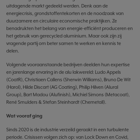
uitdagende markt gedeeld werden. Denk aan de
energiecrisis, grondstoffentekorten en de noodzaak van
duurzamere en circulaire economische praktijken. Ze
benadrukten het belang van energie-efficiënt produceren en
het gebruik van gerecycled aluminium. Maar ook zijn zij
vragende partij om beter samen te werken en kennis te
delen.
Volgende vooraanstaande bedrijven deelden hun expertise
en jarenlange ervaring in de alu lakwereld: Ludo Appels
(CoatR), Christiaen Callens (Sherwin Williams), Bruno De Wit
(Harol), Hilde Discart (AG Coating), Philip Hilven (Alural
Group), Bart Madou (Alufinish), Michiel Simons (Metacoat),
René Smulders & Stefan Steinhardt (Chemetall).
Wat vooraf ging
Sinds 2020 is de industrie verzeild geraakt in een turbulente
periode. Crisissen volgen zich op: van Lock Down en Covid,