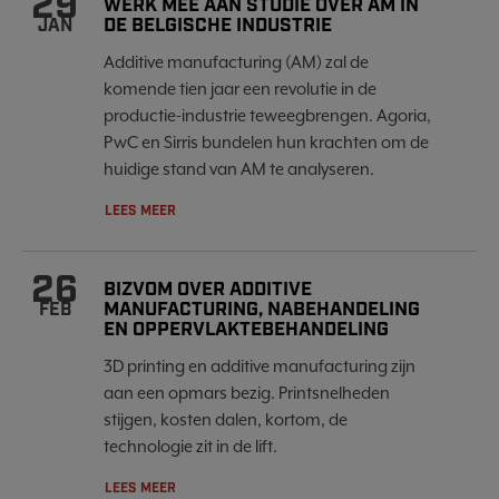
29
WERK MEE AAN STUDIE OVER AM IN
DE BELGISCHE INDUSTRIE
JAN
Additive manufacturing (AM) zal de
komende tien jaar een revolutie in de
productie-industrie teweegbrengen. Agoria,
PwC en Sirris bundelen hun krachten om de
huidige stand van AM te analyseren.
LEES MEER
26
BIZVOM OVER ADDITIVE
MANUFACTURING, NABEHANDELING
FEB
EN OPPERVLAKTEBEHANDELING
3D printing en additive manufacturing zijn
aan een opmars bezig. Printsnelheden
stijgen, kosten dalen, kortom, de
technologie zit in de lift.
LEES MEER