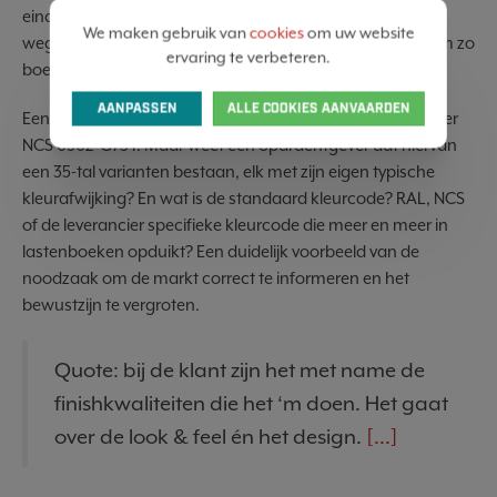
einde van de rit en moet vaak achterstand en tijdsdruk
We maken gebruik van
cookies
om uw website
wegwerken om toch maar op tijd te kunnen opleveren om zo
ervaring te verbeteren.
boetes te vermijden.
AANPASSEN
ALLE COOKIES AANVAARDEN
Een concreet voorbeeld: men spreekt over RAL 9016 of over
NCS 0502-G73Y. Maar weet een opdrachtgever dat hiervan
een 35-tal varianten bestaan, elk met zijn eigen typische
kleurafwijking? En wat is de standaard kleurcode? RAL, NCS
of de leverancier specifieke kleurcode die meer en meer in
lastenboeken opduikt? Een duidelijk voorbeeld van de
noodzaak om de markt correct te informeren en het
bewustzijn te vergroten.
Quote: bij de klant zijn het met name de
finishkwaliteiten die het ‘m doen. Het gaat
over de look & feel én het design.
[...]