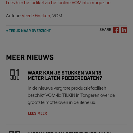
Lees hier het artikel via het online VOMinfo magazine
Auteur:
Veerle Fincken
, VOM
SHARE
« TERUG NAAR OVERZICHT
MEER NIEUWS
01
WAAR KAN JE STUKKEN VAN 18
METER LATEN POEDERCOATEN?
JUL
In de nieuwe vergrote productiefaciliteit
beschikt VOM-lid TILKIN in Tongeren over de
grootste moffeloven in de Benelux.
LEES MEER