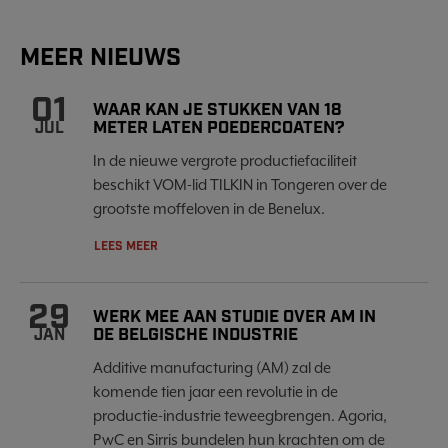
MEER NIEUWS
01
WAAR KAN JE STUKKEN VAN 18
METER LATEN POEDERCOATEN?
JUL
In de nieuwe vergrote productiefaciliteit
beschikt VOM-lid TILKIN in Tongeren over de
grootste moffeloven in de Benelux.
LEES MEER
29
WERK MEE AAN STUDIE OVER AM IN
DE BELGISCHE INDUSTRIE
JAN
Additive manufacturing (AM) zal de
komende tien jaar een revolutie in de
productie-industrie teweegbrengen. Agoria,
PwC en Sirris bundelen hun krachten om de