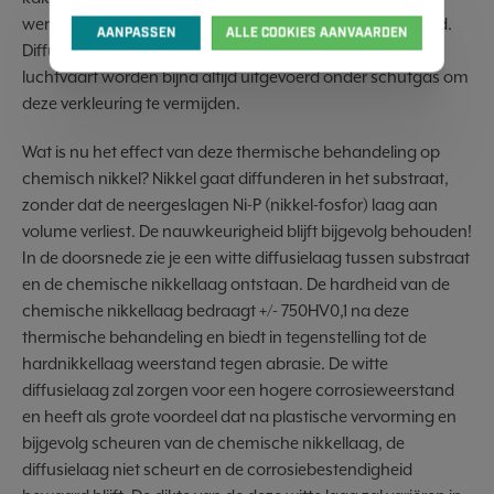
werkstuk inderdaad deze ovenbehandeling heeft gevolgd.
AANPASSEN
ALLE COOKIES AANVAARDEN
Diffusielagen toegepast in de voedingsnijverheid en
luchtvaart worden bijna altijd uitgevoerd onder schutgas om
deze verkleuring te vermijden.
Wat is nu het effect van deze thermische behandeling op
chemisch nikkel? Nikkel gaat diffunderen in het substraat,
zonder dat de neergeslagen Ni-P (nikkel-fosfor) laag aan
volume verliest. De nauwkeurigheid blijft bijgevolg behouden!
In de doorsnede zie je een witte diffusielaag tussen substraat
en de chemische nikkellaag ontstaan. De hardheid van de
chemische nikkellaag bedraagt +/- 750HV0,1 na deze
thermische behandeling en biedt in tegenstelling tot de
hardnikkellaag weerstand tegen abrasie. De witte
diffusielaag zal zorgen voor een hogere corrosieweerstand
en heeft als grote voordeel dat na plastische vervorming en
bijgevolg scheuren van de chemische nikkellaag, de
diffusielaag niet scheurt en de corrosiebestendigheid