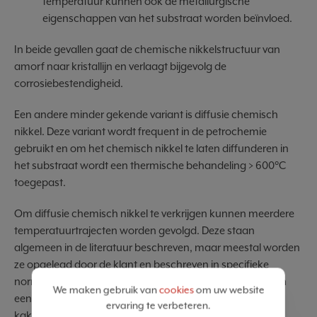
temperatuur kunnen ook de metallurgische
eigenschappen van het substraat worden beïnvloed.
In beide gevallen gaat de chemische nikkelstructuur van
amorf naar kristallijn en verlaagt bijgevolg de
corrosiebestendigheid.
Een andere minder gekende variant is diffusie chemisch
nikkel. Deze variant wordt frequent in de petrochemie
gebruikt en om het chemisch nikkel te laten diffunderen in
het substraat wordt een thermische behandeling > 600°C
toegepast.
Om diffusie chemisch nikkel te verkrijgen kunnen meerdere
temperatuurtrajecten worden gevolgd. Deze staan
algemeen in de literatuur beschreven, maar meestal worden
ze opgelegd door de klant en beschreven in specifieke
normen. Een van de eisen in de petrochemie is dat deze in
We maken gebruik van
cookies
om uw website
een atmosferische oven worden behandeld om een
ervaring te verbeteren.
kakigroene kleur te verkrijgen. Dit is het bewijs dat het