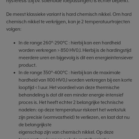
hysteresis (bij bv. solenoïde toepassingen) is echter beperkt.
De meest klassieke variant is hard chemisch nikkel. Om hard
chemisch nikkel te verkrijgen, kan je 2 temperatuurtrajecten
volgen:
In de range 260°-290°C : hierbij kan een hardheid
worden verkregen > 850 HV0,1. Hierbij is de hardingstijd
meerdere uren en bijgevolg is dit een energieintensiever
product.
In de range 350°-400°C : hierbij kan de maximale
hardheid van 1100 HV0,1 worden verkregen bij een korte
looptijd < 1 uur. Het voordeel van deze thermische
behandeling is dat dit een minder energie-intensief
proces is. Het heeft echter 2 belangrijke technische
nadelen: op deze temperatuur riskeert het werkstuk
zijn precisie (vormvastheid) te verliezen, en laat dat nu
de belangrijkste
eigenschap zijn van chemisch nikkel. Op deze