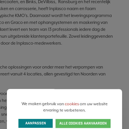
rcoaten, en Binks, DeVilbiss, Ransburg en het recentelijk
lakken en carrosserie, heeft Inplasco naam en faam
typische KMO’s. Daarnaast wordt het leveringsprogramma
mco en Graco en met ophangsystemen en maskering van
rt levert een team van 13 professionals iedere dag de
un uitgebreide klantenportefeuille. Zowel leidinggevenden
d door de Inplasco-medewerkers.
nische oplossingen voor onder meer het verpompen van
eert vanuit 4 locaties, allen gevestigd ten Noorden van
or, tijdens als na een aankoop. Het bedrijf beschikt over
 het uitgerust labo, geaccrediteerd door Graco, Carlisle
We maken gebruik van
cookies
om uw website
ossing uitgetest op techniek en onderhoud. Bovendien beschikt
ervaring te verbeteren.
 snel en efficiënt het vereiste vakmanschap kunnen
en, verdeelt Clid Industries ook hoogwaardige apparatuur
AANPASSEN
ALLE COOKIES AANVAARDEN