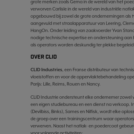
grote merken zoals Gema in de wereld van het poede
verworven Carlisle in de wereld van industriële nat
opgebouwd bij zowel de grote ondernemingen als 
aangevuld met straalapparatuur van Leering, Cle
HangOn. Onder leiding van zaakvoerder Yvan Standae
nodige technische expertise en ondersteuning aan h
als operators worden deskundig ter plekke begelei
OVER CLID
CLID Industries
, een Franse distributeur van tech
vloeistoffen en voor de oppervlaktebehandeling oper
Parijs: Lille, Reims, Rouen en Nancy.
CLID Industrie ondersteunt elke ondernemer zowel vo
een eigen studiebureau en een dienst na verkoop. In
(Devilbiss, Binks), Sames en Nilfisk, wordt elke opl
de groep over een trainingscentrum waar operators
verwerven. Naast het natlak- en poedercoat gebeur
voor volgende activiteiten: