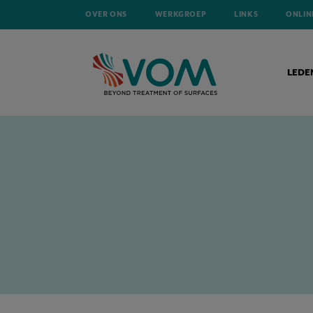
OVER ONS
WERKGROEP
LINKS
ONLIN
LEDE
HOME
TECHNISCHE ARTIKELS
OVERNAME VAN INPLASCO DOOR C