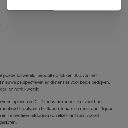
n
de poederlakwereld, bepaalt natlakken 80% van het
t nieuwe perspectieven en dimensies voor beide bedrijven.
der- en natlakwereld!
n voor Inplasco en CLID Industrie maar zeker voor hun
 krachtige IT-tools, een testlaboratorium en meer dan 45 jaar
 en innovatieve uitdaging van elke klant ruim vooraf
gesloten: