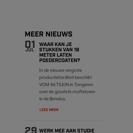
MEER NIEUWS
01
WAAR KAN JE
STUKKEN VAN 18
JUL
METER LATEN
POEDERCOATEN?
In de nieuwe vergrote
productiefaciliteit beschikt
VOM-lid TILKIN in Tongeren
over de grootste moffeloven
in de Benelux.
LEES MEER
29
WERK MEE AAN STUDIE