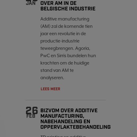
OVER AM IN DE
JAN
BELGISCHE INDUSTRIE
Additive manufacturing
(AM) zal de komende tien
jaar een revolutie in de
productie-industrie
teweegbrengen. Agoria,
PwC en Sirris bundelen hun
krachten om de huidige
stand van AM te
analyseren.
LEES MEER
26
BIZVOM OVER ADDITIVE
MANUFACTURING,
FEB
NABEHANDELING EN
OPPERVLAKTEBEHANDELING