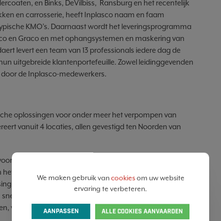
rcoaten, en Binks, DeVilbiss, Ransburg en het recentelijk
lakken en carrosserie, heeft Inplasco naam en faam
typische KMO’s. Daarnaast wordt het leveringsprogramma
mco en Graco en met ophangsystemen en maskering van
rt levert een team van 13 professionals iedere dag de
un uitgebreide klantenportefeuille. Zowel leidinggevenden
d door de Inplasco-medewerkers.
nische oplossingen voor onder meer het verpompen van
eert vanuit 4 locaties, allen gevestigd ten Noorden van
or, tijdens als na een aankoop. Het bedrijf beschikt over
 het uitgerust labo, geaccrediteerd door Graco, Carlisle
We maken gebruik van
cookies
om uw website
ossing uitgetest op techniek en onderhoud. Bovendien beschikt
ervaring te verbeteren.
 snel en efficiënt het vereiste vakmanschap kunnen
en, verdeelt Clid Industries ook hoogwaardige apparatuur
AANPASSEN
ALLE COOKIES AANVAARDEN