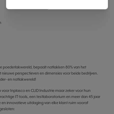
n
de poederlakwereld, bepaalt natlakken 80% van het
t nieuwe perspectieven en dimensies voor beide bedrijven.
der- en natlakwereld!
n voor Inplasco en CLID Industrie maar zeker voor hun
 krachtige IT-tools, een testlaboratorium en meer dan 45 jaar
 en innovatieve uitdaging van elke klant ruim vooraf
gesloten: