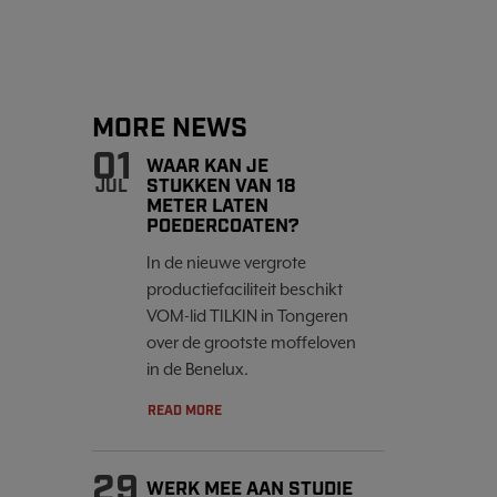
MORE NEWS
01
WAAR KAN JE
STUKKEN VAN 18
JUL
METER LATEN
POEDERCOATEN?
In de nieuwe vergrote
productiefaciliteit beschikt
VOM-lid TILKIN in Tongeren
over de grootste moffeloven
in de Benelux.
READ MORE
29
WERK MEE AAN STUDIE