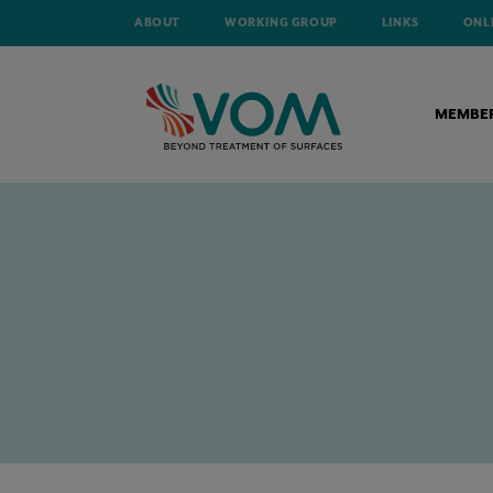
ABOUT
WORKING GROUP
LINKS
ONL
MEMBE
HOME
TECHNICAL ARTICLES
OVERNAME VAN INPLASCO DOOR CLI