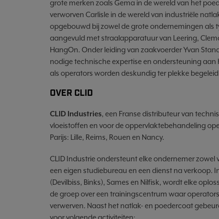
grote merken zoals Gema in de wereld van het poede
verworven Carlisle in de wereld van industriële nat
opgebouwd bij zowel de grote ondernemingen als 
aangevuld met straalapparatuur van Leering, Cle
HangOn. Onder leiding van zaakvoerder Yvan Standae
nodige technische expertise en ondersteuning aan h
als operators worden deskundig ter plekke begelei
OVER CLID
CLID Industries
, een Franse distributeur van tech
vloeistoffen en voor de oppervlaktebehandeling oper
Parijs: Lille, Reims, Rouen en Nancy.
CLID Industrie ondersteunt elke ondernemer zowel vo
een eigen studiebureau en een dienst na verkoop. In
(Devilbiss, Binks), Sames en Nilfisk, wordt elke opl
de groep over een trainingscentrum waar operators
verwerven. Naast het natlak- en poedercoat gebeur
voor volgende activiteiten: