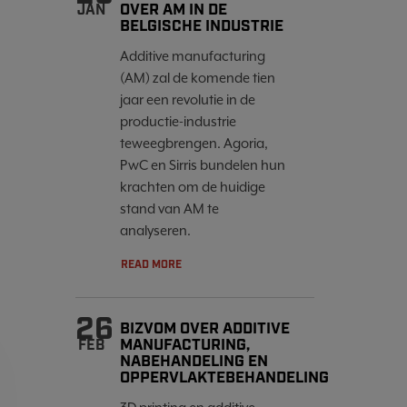
OVER AM IN DE
JAN
BELGISCHE INDUSTRIE
Additive manufacturing
(AM) zal de komende tien
jaar een revolutie in de
productie-industrie
teweegbrengen. Agoria,
PwC en Sirris bundelen hun
krachten om de huidige
stand van AM te
analyseren.
READ MORE
26
BIZVOM OVER ADDITIVE
MANUFACTURING,
FEB
NABEHANDELING EN
OPPERVLAKTEBEHANDELING