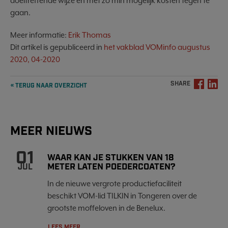
doeltreffende wijze en met zo min mogelijk kosten tegen te
gaan.
Meer informatie:
Erik Thomas
Dit artikel is gepubliceerd in
het vakblad VOMinfo augustus
2020, 04-2020
SHARE
« TERUG NAAR OVERZICHT
MEER NIEUWS
01
WAAR KAN JE STUKKEN VAN 18
METER LATEN POEDERCOATEN?
JUL
In de nieuwe vergrote productiefaciliteit
beschikt VOM-lid TILKIN in Tongeren over de
grootste moffeloven in de Benelux.
LEES MEER