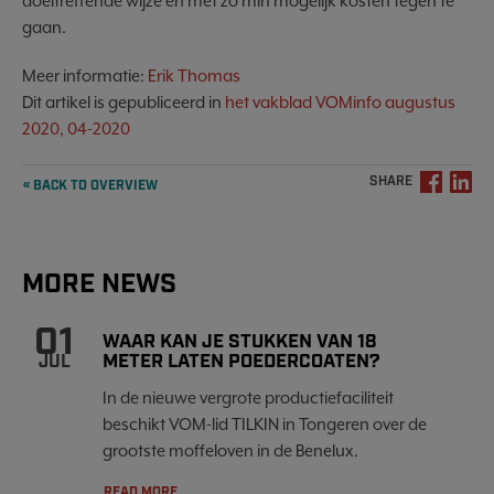
doeltreffende wijze en met zo min mogelijk kosten tegen te
gaan.
Meer informatie:
Erik Thomas
Dit artikel is gepubliceerd in
het vakblad VOMinfo augustus
2020, 04-2020
SHARE
« BACK TO OVERVIEW
MORE NEWS
01
WAAR KAN JE STUKKEN VAN 18
METER LATEN POEDERCOATEN?
JUL
In de nieuwe vergrote productiefaciliteit
beschikt VOM-lid TILKIN in Tongeren over de
grootste moffeloven in de Benelux.
READ MORE