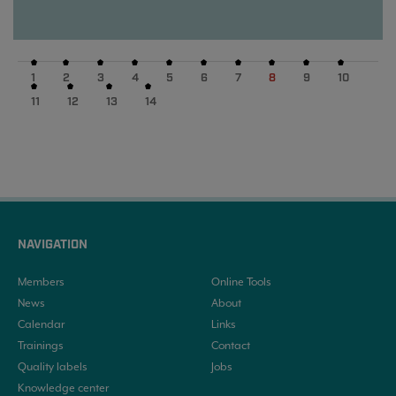
1
2
3
4
5
6
7
8
9
10
11
12
13
14
NAVIGATION
Members
Online Tools
News
About
Calendar
Links
Trainings
Contact
Quality labels
Jobs
Knowledge center