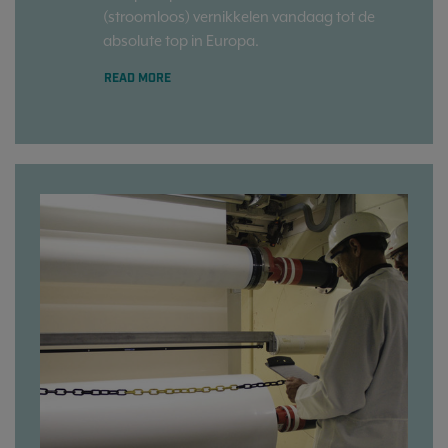
(stroomloos) vernikkelen vandaag tot de
absolute top in Europa.
READ MORE