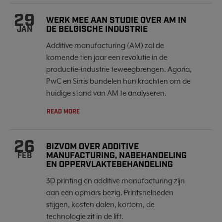
29
WERK MEE AAN STUDIE OVER AM IN
DE BELGISCHE INDUSTRIE
JAN
Additive manufacturing (AM) zal de
komende tien jaar een revolutie in de
productie-industrie teweegbrengen. Agoria,
PwC en Sirris bundelen hun krachten om de
huidige stand van AM te analyseren.
READ MORE
26
BIZVOM OVER ADDITIVE
MANUFACTURING, NABEHANDELING
FEB
EN OPPERVLAKTEBEHANDELING
3D printing en additive manufacturing zijn
aan een opmars bezig. Printsnelheden
stijgen, kosten dalen, kortom, de
technologie zit in de lift.