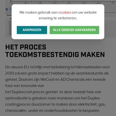
We maken gebruik van
cookies
om uw website
ervaring te verbeteren.
AANPASSEN
ALLE COOKIES AANVAARDEN
HET PROCES
TOEKOMSTBESTENDIG MAKEN
De nieuwe EU-richtlijn met betrekking tot klimaatdoelen voor
2030 zal een grote impact hebben op de verzinkindustrie als
geheel. Daarom zijn WeCoat en AD Chemicals een tweede
fase van innovatie van
het Duplexcoat proces gestart. In deze tweede fase van
optimalisatie is gekeken naar manieren om het Duplex-
coatingproces duurzamer te maken door elektriciteit, gas,
chemicaliën, water en onderhoudskosten te besparen.