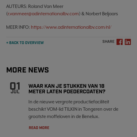
AUTEURS: Roland Van Meer
(
r.vanmeer@adinternationalbv.com
) & Norbert Beljaars
MEER INFO:
https://www.adinternationalbv.com/nl/
SHARE
« BACK TO OVERVIEW
MORE NEWS
01
WAAR KAN JE STUKKEN VAN 18
METER LATEN POEDERCOATEN?
JUL
In de nieuwe vergrote productiefaciliteit
beschikt VOM-lid TILKIN in Tongeren over de
grootste moffeloven in de Benelux.
READ MORE