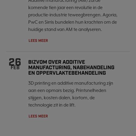
Additive manufacturing (AM) zal de
komende tien jaar een revolutie in de
productie-industrie teweegbrengen. Agoria,
PwC en Sirris bundelen hun krachten om de
huidige stand van AM te analyseren.
LEES MEER
26
BIZVOM OVER ADDITIVE
MANUFACTURING, NABEHANDELING
FEB
EN OPPERVLAKTEBEHANDELING
3D printing en additive manufacturing zijn
aan een opmars bezig. Printsnelheden
stijgen, kosten dalen, kortom, de
technologie zit in de lift.
LEES MEER