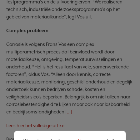
testprogramma’s en de uitvoering ervan. “We realiseren
technisch, industriële onderzoeksprogramma’s op het
gebied van materiaalkunde”, legt Vos uit.
Complex probleem
Corrosie is volgens Frans Vos een complex,
multiparametrisch proces dat beïnvloed wordt door
materiaalkeuze, omgeving, temperatuurwisselingen en
onderhoud. “Het is het resultaat van vele, samenwerkende
factoren”, aldus Vos. “Alleen door kennis, correcte
materiaalkeuze, monitoring, geschikt onderhoud en degelijk
onderzoek kunnen bedrijven schade, kosten en
veiligheidsrisico’s beperken. Belangrijk is om niet alleen naar
corrosiebestendigheid te kijken maar ook naar lasbaarheid
en bedrijfsomstandigheden
[...]
Lees hier het volledige artikel
Bron:
Magazine POMPNL 06-2025