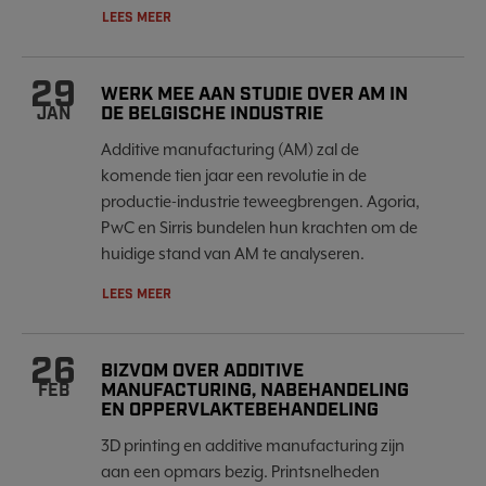
LEES MEER
29
WERK MEE AAN STUDIE OVER AM IN
DE BELGISCHE INDUSTRIE
JAN
Additive manufacturing (AM) zal de
komende tien jaar een revolutie in de
productie-industrie teweegbrengen. Agoria,
PwC en Sirris bundelen hun krachten om de
huidige stand van AM te analyseren.
LEES MEER
26
BIZVOM OVER ADDITIVE
MANUFACTURING, NABEHANDELING
FEB
EN OPPERVLAKTEBEHANDELING
3D printing en additive manufacturing zijn
aan een opmars bezig. Printsnelheden