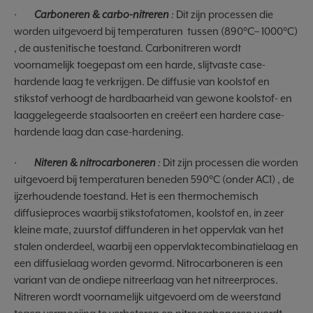
·
Carboneren & carbo-nitreren
:
Dit zijn processen die
worden uitgevoerd bij temperaturen tussen (890°C– 1000°C)
, de austenitische toestand. Carbonitreren wordt
voornamelijk toegepast om een harde, slijtvaste case-
hardende laag te verkrijgen. De diffusie van koolstof en
stikstof verhoogt de hardbaarheid van gewone koolstof- en
laaggelegeerde staalsoorten en creëert een hardere case-
hardende laag dan case-hardening.
·
Niteren & nitrocarboneren
:
Dit zijn processen die worden
uitgevoerd bij temperaturen beneden 590°C (onder AC1) , de
ijzerhoudende toestand. Het is een thermochemisch
diffusieproces waarbij stikstofatomen, koolstof en, in zeer
kleine mate, zuurstof diffunderen in het oppervlak van het
stalen onderdeel, waarbij een oppervlaktecombinatielaag en
een diffusielaag worden gevormd. Nitrocarboneren is een
variant van de ondiepe nitreerlaag van het nitreerproces.
Nitreren wordt voornamelijk uitgevoerd om de weerstand