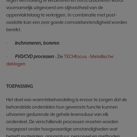
tegen vermoeiing te verbeteren en nitrocarboneren wordt
voornamelijk uitgevoerd om slijtvastheid van de
oppervlaktelaag te verkrijgen. In combinatie met post-
oxidatie kan een zeer goede corrosiebestendigheid worden
bereikt.
·
Inchromeren, boreren
·
PVD/CVD processen
: Zie
TECHfocus - Metallische
deklagen
TOEPASSING
Het doel van warmtebehandeling is ervoor te zorgen dat de
behandelde onderdelen hun gewenste functie kunnen
uitvoeren gedurende de gehele levensduur van elk
onderdeel. De verschillende processen moeten worden
toegepast onder hoogwaardige omstandigheden wat
betreft materialen, apparatuur, personeel en methoden.