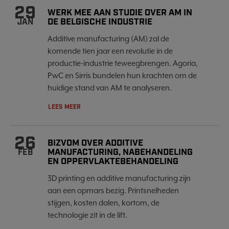
29
WERK MEE AAN STUDIE OVER AM IN
DE BELGISCHE INDUSTRIE
JAN
Additive manufacturing (AM) zal de
komende tien jaar een revolutie in de
productie-industrie teweegbrengen. Agoria,
PwC en Sirris bundelen hun krachten om de
huidige stand van AM te analyseren.
LEES MEER
26
BIZVOM OVER ADDITIVE
MANUFACTURING, NABEHANDELING
FEB
EN OPPERVLAKTEBEHANDELING
3D printing en additive manufacturing zijn
aan een opmars bezig. Printsnelheden
stijgen, kosten dalen, kortom, de
technologie zit in de lift.