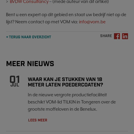
>
BVDW Consultancy
– (mede auteur van dit artikel)
Bent u een expert op dit gebied en staat uw bedrijf niet op de
lijst? Neem contact op met VOM via:
info@vom.be
SHARE
« TERUG NAAR OVERZICHT
MEER NIEUWS
01
WAAR KAN JE STUKKEN VAN 18
METER LATEN POEDERCOATEN?
JUL
In de nieuwe vergrote productiefaciliteit
beschikt VOM-lid TILKIN in Tongeren over de
grootste moffeloven in de Benelux.
LEES MEER