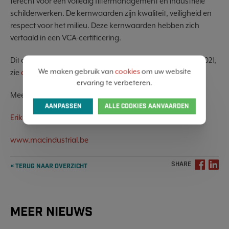
terecht voor een volledig filtermanagement en industriële
schilderwerken. De kernwaarden zijn kwaliteit, veiligheid en
respect voor het milieu. Deze kernwaarden hebben zich
vertaald in een VCA-certificering.
Dit artikel is ook verschenen in het vakblad VOMinfo 04/2021,
We maken gebruik van
cookies
om uw website
zie
deze link
.
ervaring te verbeteren.
Meer informatie:
AANPASSEN
ALLE COOKIES AANVAARDEN
Erik Van Steelandt
www.macindustrial.be
SHARE
« TERUG NAAR OVERZICHT
MEER NIEUWS