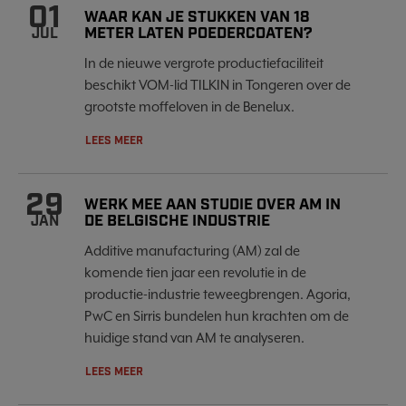
01
WAAR KAN JE STUKKEN VAN 18
METER LATEN POEDERCOATEN?
JUL
In de nieuwe vergrote productiefaciliteit
beschikt VOM-lid TILKIN in Tongeren over de
grootste moffeloven in de Benelux.
LEES MEER
29
WERK MEE AAN STUDIE OVER AM IN
DE BELGISCHE INDUSTRIE
JAN
Additive manufacturing (AM) zal de
komende tien jaar een revolutie in de
productie-industrie teweegbrengen. Agoria,
PwC en Sirris bundelen hun krachten om de
huidige stand van AM te analyseren.
LEES MEER