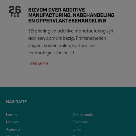
26
BIZVOM OVER ADDITIVE
MANUFACTURING, NABEHANDELING
FEB
EN OPPERVLAKTEBEHANDELING
3D printing en additive manufacturing zijn
aan een opmars bezig. Printsnelheden
stijgen, kosten dalen, kortom, de
technologie zit in de lift.
LEES MEER
NAVIGATIE
Leden
Online tools
Nieuws
Over ons
Agenda
Links