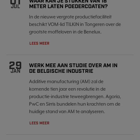
01
WAAR KAN JE STUKKEN VAN 18
METER LATEN POEDERCOATEN?
JUL
In de nieuwe vergrote productiefaciliteit
beschikt VOM-lid TILKIN in Tongeren over de
grootste moffeloven in de Benelux.
LEES MEER
29
WERK MEE AAN STUDIE OVER AM IN
DE BELGISCHE INDUSTRIE
JAN
Additive manufacturing (AM) zal de
komende tien jaar een revolutie in de
productie-industrie teweegbrengen. Agoria,
PwC en Sirris bundelen hun krachten om de
huidige stand van AM te analyseren.
LEES MEER