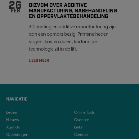
26
BIZVOM OVER ADDITIVE
MANUFACTURING, NABEHANDELING
FEB
EN OPPERVLAKTEBEHANDELING
3D printing en additive manufacturing zijn
aan een opmars bezig. Printsnelheden
stijgen, kosten dalen, kortom, de
technologie zit in de lift.
LEES MEER
NAVIGATIE
Leden
Online tools
Nieuws
Over ons
Agenda
Links
Opleidingen
Contact