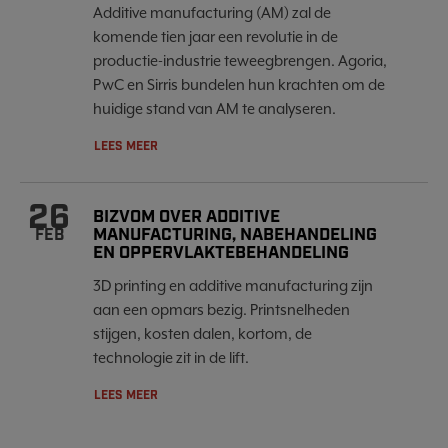
Additive manufacturing (AM) zal de
komende tien jaar een revolutie in de
productie-industrie teweegbrengen. Agoria,
PwC en Sirris bundelen hun krachten om de
huidige stand van AM te analyseren.
LEES MEER
26
BIZVOM OVER ADDITIVE
MANUFACTURING, NABEHANDELING
FEB
EN OPPERVLAKTEBEHANDELING
3D printing en additive manufacturing zijn
aan een opmars bezig. Printsnelheden
stijgen, kosten dalen, kortom, de
technologie zit in de lift.
LEES MEER