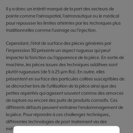
Il y a donc un intérêt marqué de la part des secteurs de
pointe comme l’aérospatial, l’aéronautique ou le médical
pour repousser les limites atteintes par les techniques plus
traditionnelles comme l’usinage ou l’injection.
Cependant, l’état de surface des pièces générées par
l’impression 3D présente un aspect rugueux qui peut
impacter la fonction ou l’apparence de la pièce. En sortie de
machine, les pièces issues des techniques additives sont
plutôt rugueuses (de 5 à 25 μm Ra). En outre, elles
présentent en surface des particules collées susceptibles de
se décrocher lors de l’utilisation de la pièce ainsi que des
petites aspérités qui agissent souvent comme des amorces
de rupture ou encore des puits de produits corrosifs. Ces
différents défauts peuvent entrainer l’endommagement de
la pièce. Pour répondre à ces challenges techniques,
différentes technologies de post-traitement via des
méthodes soustractives ou additives, ainsi que leurs