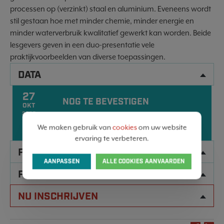
processen op (verzinkt) staal en aluminium. Eveneens wordt
stil gestaan hoe met minder chemie, minder energie en
minder waterverbruik kwalitatief gewerkt kan worden. Beide
lesgevers geven in een duo-presentatie vele
praktijkvoorbeelden van diverse toepassingen.
DATA
27
NOG TE BEVESTIGEN
OKT
2026
10:00 - 17:00
We maken gebruik van
cookies
om uw website
ervaring te verbeteren.
PROGRAMMA
AANPASSEN
ALLE COOKIES AANVAARDEN
PRAKTISCHE INFORMATIE
NU INSCHRIJVEN