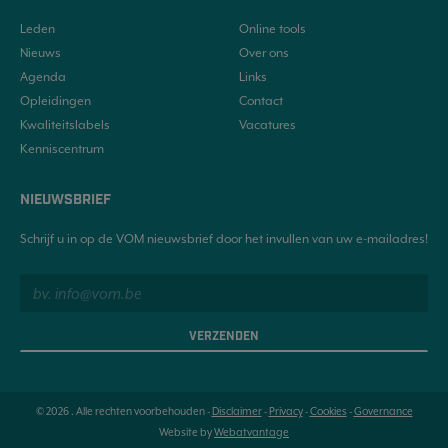
Leden
Online tools
Nieuws
Over ons
Agenda
Links
Opleidingen
Contact
Kwaliteitslabels
Vacatures
Kenniscentrum
NIEUWSBRIEF
Schrijf u in op de VOM nieuwsbrief door het invullen van uw e-mailadres!
VERZENDEN
© 2026 . Alle rechten voorbehouden -
Disclaimer
-
Privacy
-
Cookies
-
Governance
Website by
Webatvantage