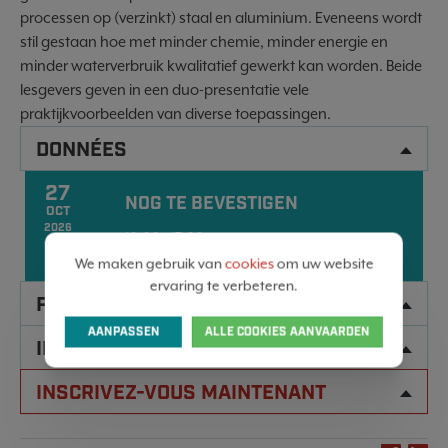
processen op (verzinkt) staal en aluminium. Eveneens wordt
stil gestaan hoe met minder chemie, minder energie en
minder waterverbruik kwalitatief gewerkt kan worden. Beide
lesgevers geven in een duo-presentatie vele
praktijkvoorbeelden van diverse toepassingen.
DONNÉES
27
NOG TE BEVESTIGEN
OCT
2026
10:00 - 17:00
We maken gebruik van
cookies
om uw website
ervaring te verbeteren.
PROGRAMME
AANPASSEN
ALLE COOKIES AANVAARDEN
INFORMATIONS PRATIQUES
INSCRIVEZ-VOUS MAINTENANT