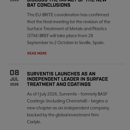
DISCUSS THE IMPACT OF THE NEW
2026
BAT CONCLUSIONS
The EU-BRITE coordination has confirmed
that the final meeting for the revision of the
Surface Treatment of Metals and Plastics
(STM) BREF will take place from 28
September to 2 October in Seville, Spain.
READ MORE
08
SURVENTIS LAUNCHES AS AN
INDEPENDENT LEADER IN SURFACE
JUL
TREATMENT AND COATINGS
2026
As of 1 July 2026, Surventis – formerly BASF
Coatings (including Chemetall) – begins a
new chapter as an independent company,
backed by the global investment firm
Carlyle.