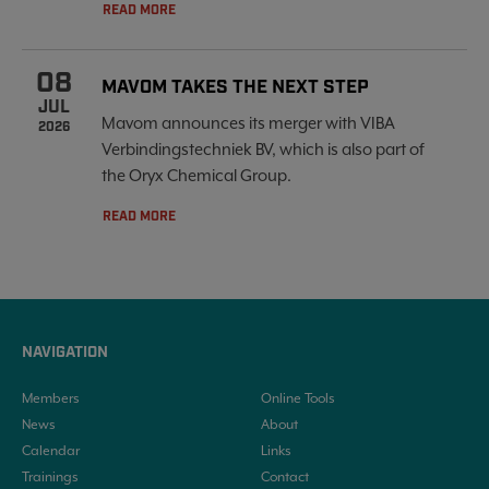
READ MORE
08
MAVOM TAKES THE NEXT STEP
JUL
Mavom announces its merger with VIBA
2026
Verbindingstechniek BV, which is also part of
the Oryx Chemical Group.
READ MORE
NAVIGATION
Members
Online Tools
News
About
Calendar
Links
Trainings
Contact