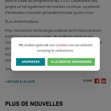
dans le cadre du programme BEL-COO. L’évaluation des
projets se fait également de manière continue. La période
d’évaluation n’excède généralement pas quatre mois.
PLus d'informations:
http://recherche-technologie.wallonie.be/fr/menu/acteurs-
institutionnels/service-public-de-wallonie-services-en-
charge-de-la-recherche-et-des-technologies/departement-
We maken gebruik van
cookies
om uw website
de-la-recherche-et-du-developpement-
ervaring te verbeteren.
technologique/direction-des-programmes-de-
recherche/belcoo/belcoo-ex-bel-sme-appel-web.html
AANPASSEN
ALLE COOKIES AANVAARDEN
https://innoviris.brussels/fr/bel-coo
SHARE
« RETOUR À LA LISTE
PLUS DE NOUVELLES