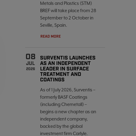
Metals and Plastics (STM)
BREF will take place from 28
September to 2 October in
Seville, Spain.
READ MORE
08
SURVENTIS LAUNCHES
AS AN INDEPENDENT
JUL
LEADER IN SURFACE
2026
TREATMENT AND
COATINGS
As of 1 July 2026, Surventis –
formerly BASF Coatings
(including Chemetall) –
begins a new chapter as an
independent company,
backed by the global
investment firm Carlyle.