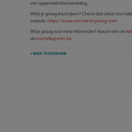
van oppervlaktebehandeling.
Wil je je graag inschrijven? Check dan zeker ons 
website:
https://www.vom.be/nl/young-vom
Wil je graag wat meer informatie? Aarzel niet om
Mi
via
michelle@vom.be
« BACK TO OVERVIEW