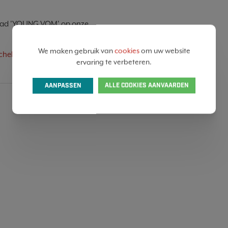
tablad 'YOUNG VOM' op onze
We maken gebruik van
cookies
om uw website
chelle Vansimpsen
een berichtje te sturen of te mailen
ervaring te verbeteren.
AANPASSEN
ALLE COOKIES AANVAARDEN
SHARE