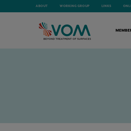
ABOUT
WORKING GROUP
LINKS
ONL
MEMBE
HOME
NEWS
INSCHRIJVINGEN YOUNG VOM OPEN!