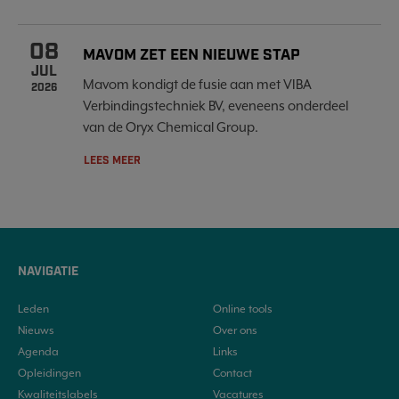
08
MAVOM ZET EEN NIEUWE STAP
JUL
Mavom kondigt de fusie aan met VIBA
2026
Verbindingstechniek BV, eveneens onderdeel
van de Oryx Chemical Group.
LEES MEER
NAVIGATIE
Leden
Online tools
Nieuws
Over ons
Agenda
Links
Opleidingen
Contact
Kwaliteitslabels
Vacatures