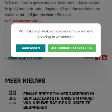
Wilt u mee vorm geven aan een instrument dat de sector
helpt bij haar klimaatuitdagingen? Laat dan uw interesse
weten
uiterlijk 5 juni
via
Veerle Fincken
(
v.fincken@vom.be
).
We maken gebruik van
cookies
om uw website
Samen bouwen we aan een CO₂-tool op
ervaring te verbeteren.
maat van de oppervlaktebehandeling.
AANPASSEN
ALLE COOKIES AANVAARDEN
SHARE
« TERUG NAAR OVERZICHT
MEER NIEUWS
30
FINALE BREF STM-VERGADERING IN
SEVILLA: LAATSTE KANS OM IMPACT
JUL
VAN NIEUWE BAT-CONCLUSIES TE
2026
BESPREKEN