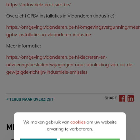
https://industriele-emissies.be/
Overzicht GPBV-installaties in Vlaanderen (industrie):
https://omgeving.vlaanderen.be/nl/omgevingsvergunning/meer/
gpbv-installaties-in-vlaanderen-industrie
Meer informatie:
https://omgeving.vlaanderen.be/nl/decreten-en-
uitvoeringsbesluiten/wijzigingen-naar-aanleiding-van-oa-de-
gewijzigde-richtlijn-industriele-emissies
SHARE
« TERUG NAAR OVERZICHT
We maken gebruik van
cookies
om uw website
MEER NIEUWS
ervaring te verbeteren.