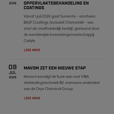
OPPERVLAKTEBEHANDELING EN
2026
COATINGS
Vanaf 1 juli 2026 gaat Surventis – voorheen
BASF Coatings (inclusief Chemetall) – van
start als onafhankelijk bedrijf, gesteund door
de wereldwijde investeringsmaatschappij
Carlyle.
LEES MEER
08
MAVOM ZET EEN NIEUWE STAP
JUL
Mavom kondigt de fusie aan met VIBA
2026
Verbindingstechniek BV, eveneens onderdeel
van de Oryx Chemical Group.
LEES MEER