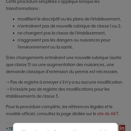
Cette procédure simplifiée s’applique lorsque les
transformations :
modifient le descriptif ou les plans de l’établissement,
n’entraînent pas de nouvelle rubrique de classe 1 ou 2,
ne changent pas la classe de l’établissement,
n’aggravent pas les dangers ou nuisances pour
l’environnement ou la santé.
Si les changements entraînent une nouvelle rubrique (autre
que classe 3) ou une augmentation des nuisances, une
demande classique d’extension du permis est nécessaire.
-> Pas de registre à envoyer s’il n’y a eu aucune modification.
-> Il n’existe pas de registre des modifications pour les
établissements de classe 3.
Pour la procédure complète, les références légales et le
modèle officiel, consultez la page dédiée sur le
site de AKT.
SHARE
« TERUG NAAR OVERZICHT