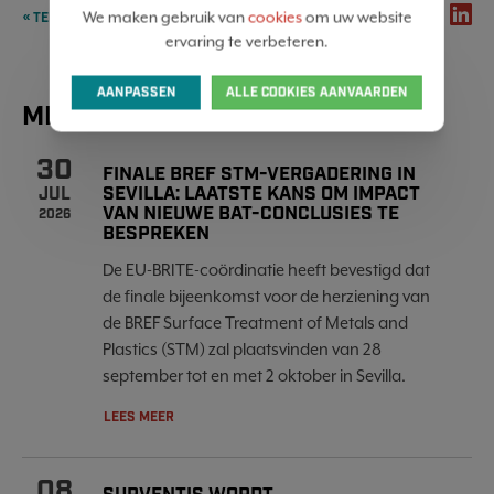
SHARE
We maken gebruik van
cookies
om uw website
« TERUG NAAR OVERZICHT
ervaring te verbeteren.
AANPASSEN
ALLE COOKIES AANVAARDEN
MEER NIEUWS
30
FINALE BREF STM-VERGADERING IN
SEVILLA: LAATSTE KANS OM IMPACT
JUL
VAN NIEUWE BAT-CONCLUSIES TE
2026
BESPREKEN
De EU-BRITE-coördinatie heeft bevestigd dat
de finale bijeenkomst voor de herziening van
de BREF Surface Treatment of Metals and
Plastics (STM) zal plaatsvinden van 28
september tot en met 2 oktober in Sevilla.
LEES MEER
08