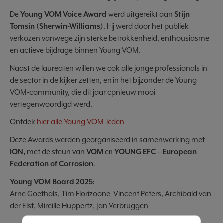
De
Young VOM Voice Award
werd uitgereikt aan
Stijn
Tomsin (Sherwin-Williams)
. Hij werd door het publiek
verkozen vanwege zijn sterke betrokkenheid, enthousiasme
en actieve bijdrage binnen Young VOM.
Naast de laureaten willen we ook alle jonge professionals in
de sector in de kijker zetten, en in het bijzonder de Young
VOM-community, die dit jaar opnieuw mooi
vertegenwoordigd werd.
Ontdek
hier alle Young VOM-leden
Deze Awards werden georganiseerd in samenwerking met
ION,
met de steun van
VOM
en
YOUNG EFC – European
Federation of Corrosion
.
Young VOM Board 2025:
Arne Goethals, Tim Florizoone, Vincent Peters, Archibald van
der Elst, Mireille Huppertz, Jan Verbruggen